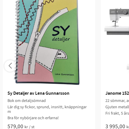
Sy Detaljer av Lena Gunnarsson
Janome 152
Bok om detaljsömnad
22 sömmar, au
Lär dig sy fickor, sprund, insnitt, knäppningar
Gjuten metal
m
Fri frakt, 5 år
Bra för nybörjare och erfarna!
579,00
3 995,00
kr
/
st
k