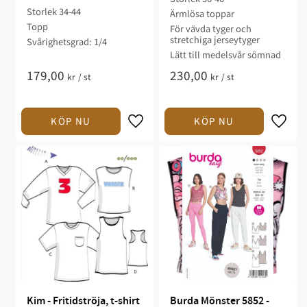
– med Midjeband och 
Storlek 34-44
Ärmlösa toppar​
Knytband
Topp
För vävda tyger och
stretchiga jerseytyger
Svårighetsgrad: 1/4​
Lätt till medelsvår sömnad​​
179,00
230,00
kr
/
st
kr
/
st
Kim - Fritidströja, t-shirt 
Burda Mönster 5852 - 