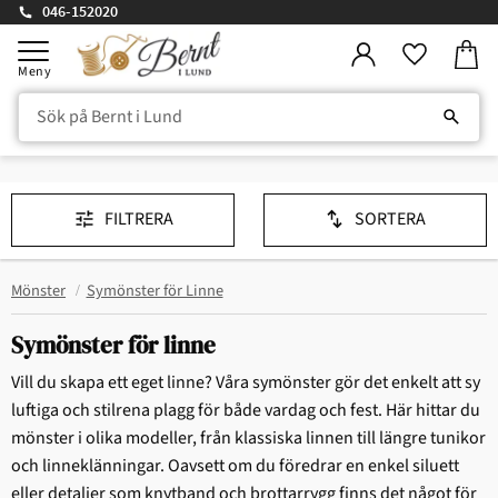
046-152020
Kundv
Meny
Favorite
FILTRERA
SORTERA
Mönster
Symönster för Linne
Symönster för linne
Vill du skapa ett eget linne? Våra symönster gör det enkelt att sy
luftiga och stilrena plagg för både vardag och fest. Här hittar du
mönster i olika modeller, från klassiska linnen till längre tunikor
och linneklänningar. Oavsett om du föredrar en enkel siluett
eller detaljer som knytband och brottarrygg finns det något för