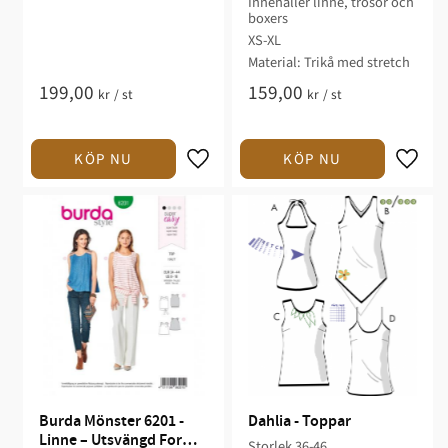
Innehåller linne, trosor och
boxers
XS-XL
Material: Trikå med stretch
199,00
159,00
kr
/
st
kr
/
st
Burda Mönster 6201 - 
Dahlia - Toppar
Linne – Utsvängd Form 
Storlek 36-46​