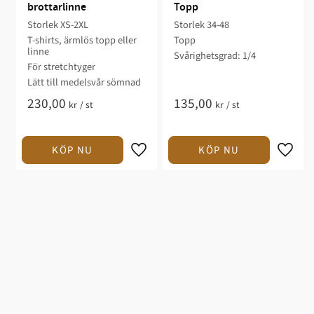
brottarlinne
Topp
Storlek XS-2XL​
Storlek 34-48
T-shirts, ärmlös topp eller
Topp
linne​​​​
Svårighetsgrad: 1/4​
För stretchtyger​
​Lätt till medelsvår sömnad​​
230,00
135,00
kr
/
st
kr
/
st