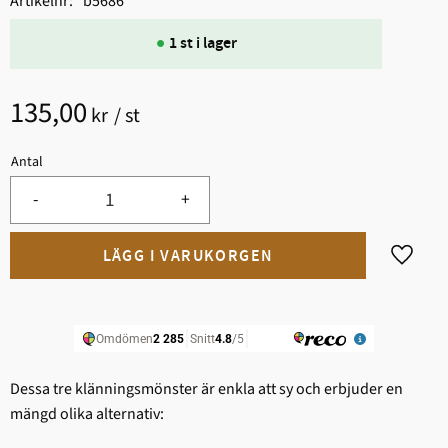
Artikelnr
b5686
1 st i lager
135,00
kr
/
st
Antal
-
+
Lägg til
Dessa tre klänningsmönster är enkla att sy och erbjuder en
mängd olika alternativ: