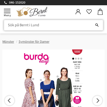
046-152020
Kundv
Meny
Favorite
Mönster
Symönster för Damer