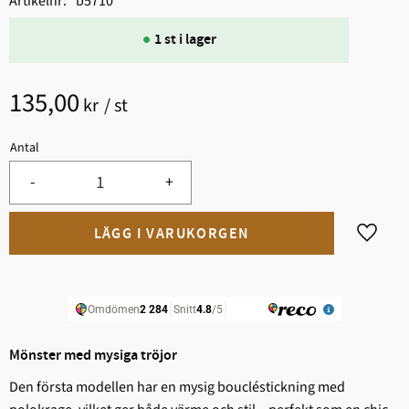
Artikelnr
b5710
1 st i lager
135,00
kr
/
st
Antal
-
+
Lägg til
Mönster med mysiga tröjor
Den första modellen har en mysig boucléstickning med