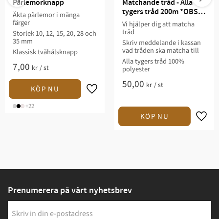
Pärlemorknapp
Matchande tråd - Alla 
tygers tråd 200m *OBS. 
Äkta pärlemor i många
Ange matchningsartikel i 
färger
Vi hjälper dig att matcha
kassan*
tråd
Storlek 10, 12, 15, 20, 28 och
35 mm
Skriv meddelande i kassan
vad tråden ska matcha till
Klassisk tvåhålsknapp
Alla tygers tråd 100%
7,00
kr
/
st
polyester
50,00
kr
/
st
+22
Prenumerera på vårt nyhetsbrev