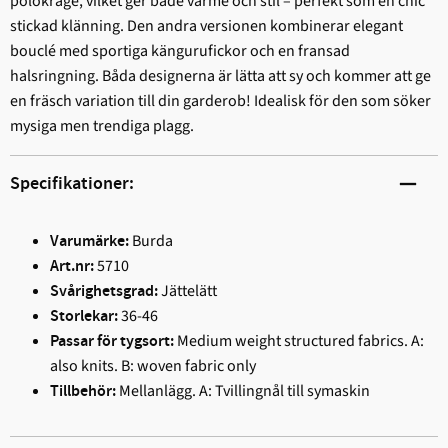
polokrage, vilket ger både värme och stil – perfekt som en chic
stickad klänning. Den andra versionen kombinerar elegant
bouclé med sportiga kängurufickor och en fransad
halsringning. Båda designerna är lätta att sy och kommer att ge
en fräsch variation till din garderob! Idealisk för den som söker
mysiga men trendiga plagg.
Specifikationer:
Burda
Varumärke:
5710
Art.nr:
Jättelätt
Svårighetsgrad:
36-46
Storlekar:
Medium weight structured fabrics. A:
Passar för tygsort:
also knits. B: woven fabric only
Mellanlägg. A: Tvillingnål till symaskin
Tillbehör: