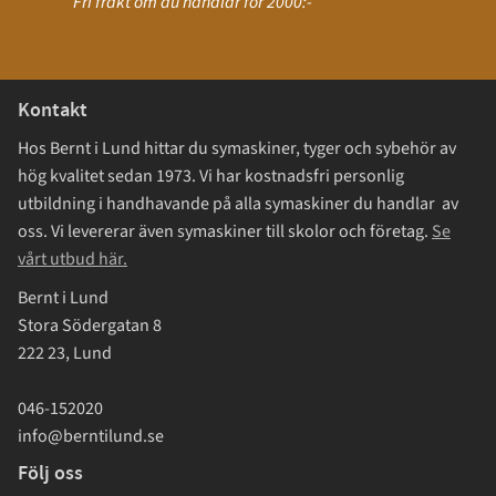
Fri frakt om du handlar för 2000:-
Kontakt
Hos Bernt i Lund hittar du symaskiner, tyger och sybehör av
hög kvalitet sedan 1973. Vi har kostnadsfri personlig
utbildning i handhavande på alla symaskiner du handlar av
oss. Vi levererar även symaskiner till skolor och företag.
Se
vårt utbud här.
Bernt i Lund
Stora Södergatan 8
222 23, Lund
046-152020
info@berntilund.se
Följ oss