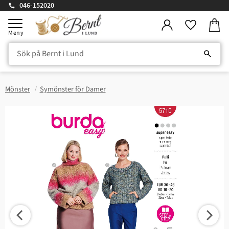
046-152020
Kundv
Meny
Favorite
Mönster
Symönster för Damer