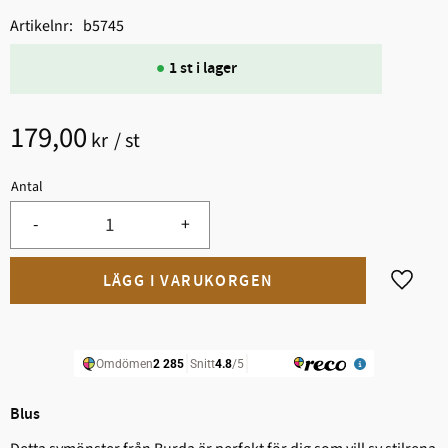
Artikelnr
b5745
1 st i lager
179,00
kr
/
st
Antal
-
+
Lägg til
Blus