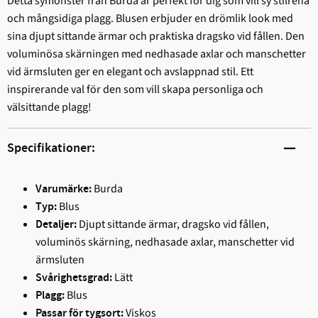
Detta symönster från Burda är perfekt för dig som vill sy stilrena
och mångsidiga plagg. Blusen erbjuder en drömlik look med
sina djupt sittande ärmar och praktiska dragsko vid fållen. Den
voluminösa skärningen med nedhasade axlar och manschetter
vid ärmsluten ger en elegant och avslappnad stil. Ett
inspirerande val för den som vill skapa personliga och
välsittande plagg!
Specifikationer:
Burda
Varumärke:
Blus
Typ:
Djupt sittande ärmar, dragsko vid fållen,
Detaljer:
voluminös skärning, nedhasade axlar, manschetter vid
ärmsluten
Lätt
Svårighetsgrad:
Blus
Plagg:
Viskos
Passar för tygsort: