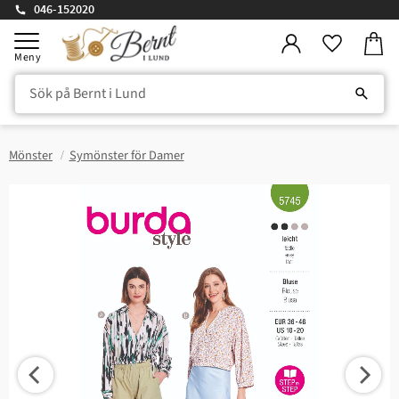
046-152020
Kundv
Meny
Favorite
Mönster
Symönster för Damer