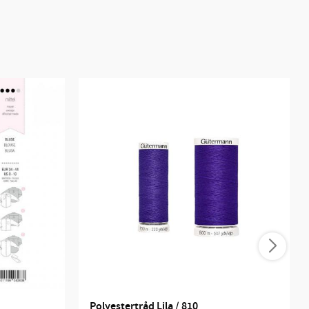
Polyestertråd Lila / 810