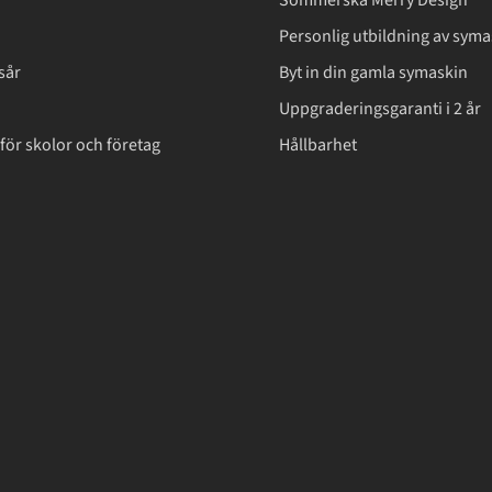
Sömmerska Merry Design
Personlig utbildning av syma
sår
Byt in din gamla symaskin
Uppgraderingsgaranti i 2 år
för skolor och företag
Hållbarhet