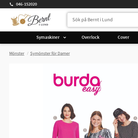
046-152020
Symaskiner
Overlock
Cover
Mönster
Symönster för Damer