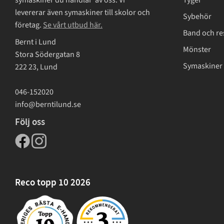
Tyger
levererar även symaskiner till skolor och
Sybehör
företag.
Se vårt utbud här.
Band och re
Bernt i Lund
Mönster
Stora Södergatan 8
Symaskiner 
222 23, Lund
046-152020
info@berntilund.se
Följ oss
Reco topp 10 2026