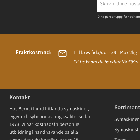
Dina personuppgifter behand
Fraktkostnad:
Till brevlåda/dörr 59:- Max 2kg
Fri frakt om du handlar för 599:-
Kontakt
Sortimen
Hos Bernt i Lund hittar du symaskiner,
tyger och sybehör av hög kvalitet sedan
Symaskiner
1973. Vi har kostnadsfri personlig
Symaskinsti
utbildning i handhavande på alla
symaskiner du handlar av oss. Vi