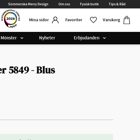
Sömmerska Merry Design
Om oss
Fysisk butik
Tips & Råd
Kundvag
Favoriter
Favoriter
Varukorg
Mina sidor
Mönster
Nyheter
Erbjudanden
r 5849 - Blus