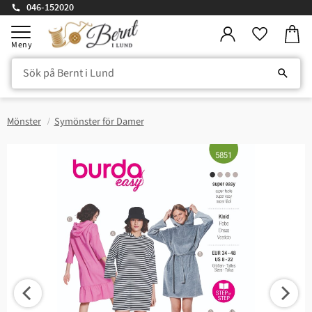
046-152020
Kundv
Meny
Favorite
Mönster
Symönster för Damer