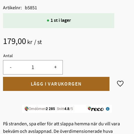
Artikelnr
b5851
1 st i lager
179,00
kr
/
st
Antal
-
+
Lägg til
På stranden, spa eller för att slappa hemma när du vill vara
bekväm och avslappnad. De överdimensionerade huva