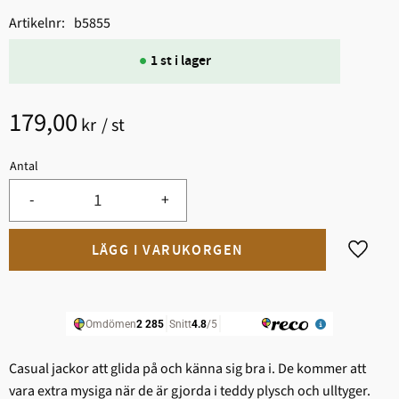
Artikelnr
b5855
1 st i lager
179,00
kr
/
st
Antal
-
+
Lägg til
Casual jackor att glida på och känna sig bra i. De kommer att
vara extra mysiga när de är gjorda i teddy plysch och ulltyger.