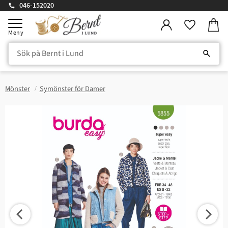
046-152020
Kundv
Meny
Favorite
Mönster
Symönster för Damer