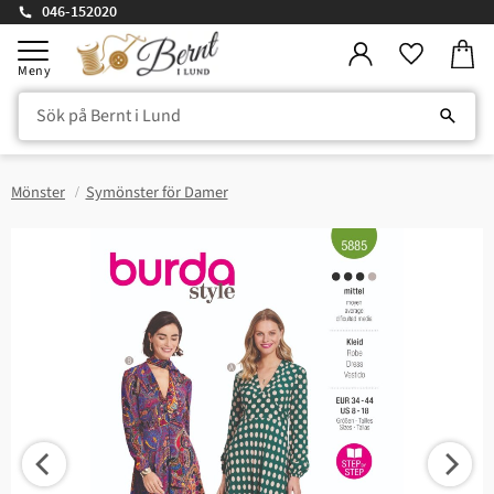
046-152020
Kundv
Meny
Favorite
Mönster
Symönster för Damer