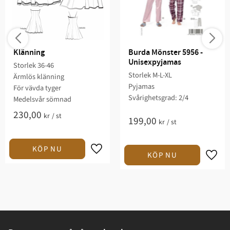
Klänning
Burda Mönster 5956 - 
Unisexpyjamas
Storlek 36-46​​
Storlek M-L-XL
Ärmlös klänning​​
Pyjamas
För vävda tyger​
Svårighetsgrad: 2/4​
​Medelsvår sömnad​​​​​
230,00
kr
/
st
199,00
kr
/
st