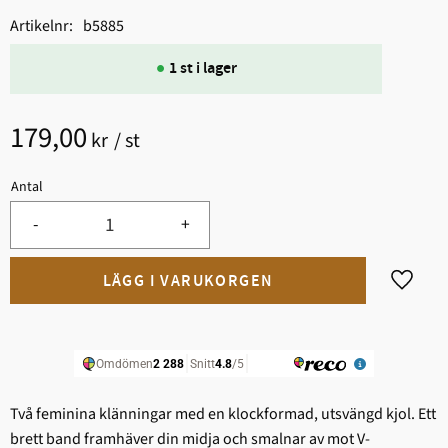
Artikelnr
b5885
1 st i lager
179,00
kr
/
st
Antal
-
+
Lägg til
Två feminina klänningar med en klockformad, utsvängd kjol. Ett
brett band framhäver din midja och smalnar av mot V-