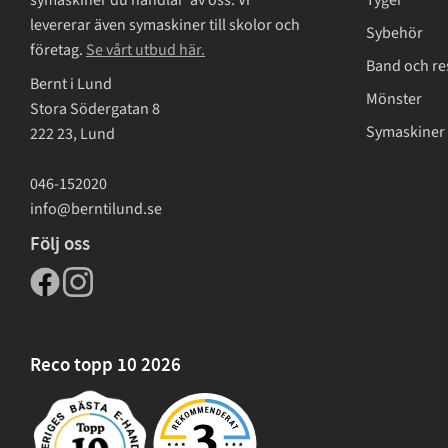
Tyger
levererar även symaskiner till skolor och
Sybehör
företag.
Se vårt utbud här.
Band och re
Bernt i Lund
Mönster
Stora Södergatan 8
Symaskiner 
222 23, Lund
046-152020
info@berntilund.se
Följ oss
Reco topp 10 2026