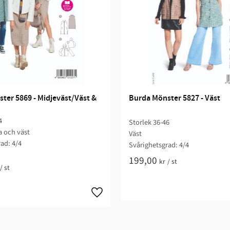
ter 5869 - Midjeväst/Väst & 
Burda Mönster 5827 - Väst
4
Storlek 36-46
a och väst
Väst
ad: 4/4​
Svårighetsgrad: 4/4​
199,00
kr
/
st
/
st