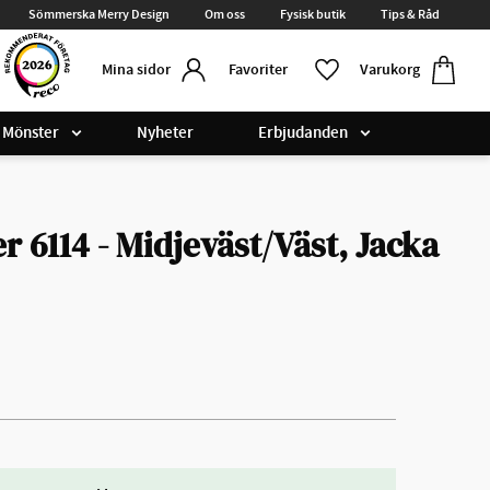
Sömmerska Merry Design
Om oss
Fysisk butik
Tips & Råd
Kundvag
Favoriter
Favoriter
Varukorg
Mina sidor
Mönster
Nyheter
Erbjudanden
 6114 - Midjeväst/Väst, Jacka