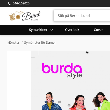
046-152020
Symaskiner
Overlock
Cover
Mönster
Symönster för Damer