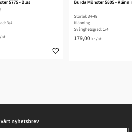
ter 5775 - Blus
Burda Mönster 5805 - Klänni
8
Storlek 34-48
ad: 3/4​
Klänning
Svårighetsgrad: 1/4​
/
st
179,00
kr
/
st
vårt nyhetsbrev