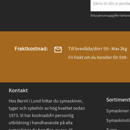
Dina personuppgifter behand
Fraktkostnad:
Till brevlåda/dörr 59:- Max 2kg
Fri frakt om du handlar för 599:-
Kontakt
Sortimen
Hos Bernt i Lund hittar du symaskiner,
tyger och sybehör av hög kvalitet sedan
Symaskiner
1973. Vi har kostnadsfri personlig
Symaskinsti
utbildning i handhavande på alla
symaskiner du handlar av oss. Vi