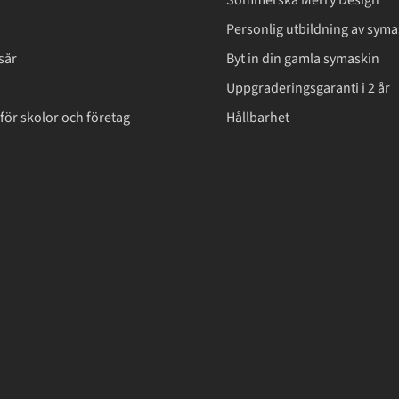
Sömmerska Merry Design
Personlig utbildning av syma
sår
Byt in din gamla symaskin
Uppgraderingsgaranti i 2 år
för skolor och företag
Hållbarhet