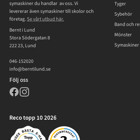
symaskiner du handlar av oss. Vi
Tyger
levererar även symaskiner till skolor och
Sybehör
företag.
Se vårt utbud här.
Band och re
Bernt i Lund
Mönster
Stora Södergatan 8
Symaskiner 
222 23, Lund
046-152020
info@berntilund.se
Följ oss
Reco topp 10 2026