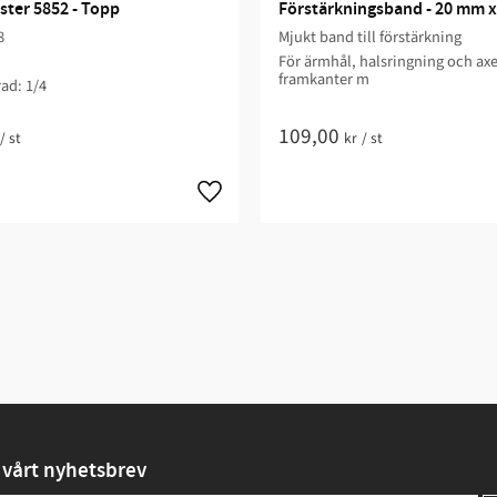
ter 5852 - Topp
Förstärkningsband - 20 mm x
8
Mjukt band till förstärkning
För ärmhål, halsringning och a
framkanter m
ad: 1/4​
109,00
/
st
kr
/
st
vårt nyhetsbrev