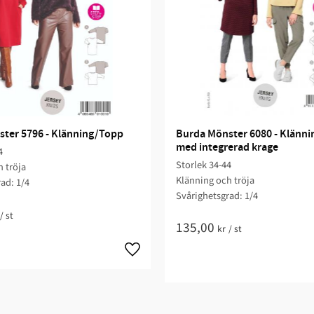
ter 5796 - Klänning/Topp
Burda Mönster 6080 - Klännin
med integrerad krage
4
Storlek 34-44
 tröja
Klänning och tröja
ad: 1/4​
Svårighetsgrad: 1/4​
/
st
135,00
kr
/
st