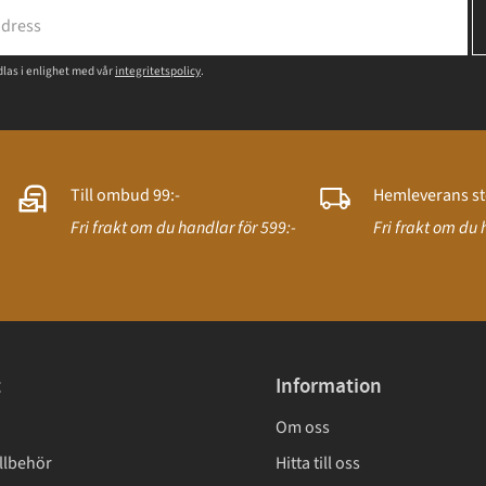
las i enlighet med vår
integritetspolicy
.
Till ombud 99:-
Hemleverans st
Fri frakt om du handlar för 599:-
Fri frakt om du 
t
Information
Om oss
llbehör
Hitta till oss