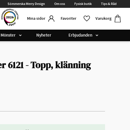
Sömmerska Merry Design
Om oss
Fysisk butik
Tips & Råd
Kundvag
Favoriter
Favoriter
Varukorg
Mina sidor
Mönster
Nyheter
Erbjudanden
 6121 - Topp, klänning