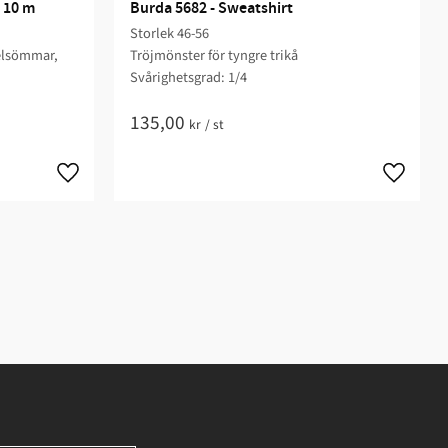
 10 m
Burda 5682 - Sweatshirt
Storlek 46-56
xelsömmar,
Tröjmönster för tyngre trikå
Svårighetsgrad: 1/4
135,00
kr
/
st