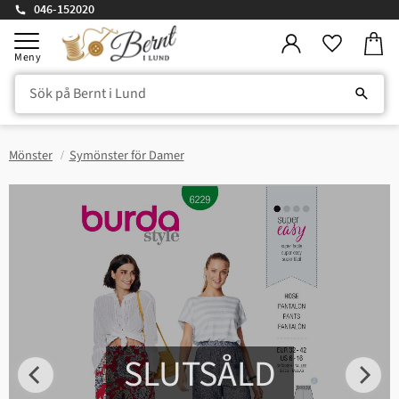
046-152020
Kundv
Meny
Favorite
Mönster
Symönster för Damer
SLUTSÅLD