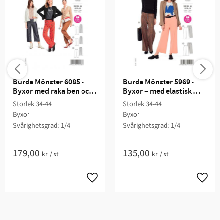
Burda Mönster 6085 - 
Burda Mönster 5969 - 
Byxor med raka ben och 
Byxor – med elastisk 
stretchmidja
midja bak, vida ben
Storlek 34-44
Storlek 34-44
Byxor
Byxor
Svårighetsgrad: 1/4​
Svårighetsgrad: 1/4​
179,00
135,00
kr
/
st
kr
/
st