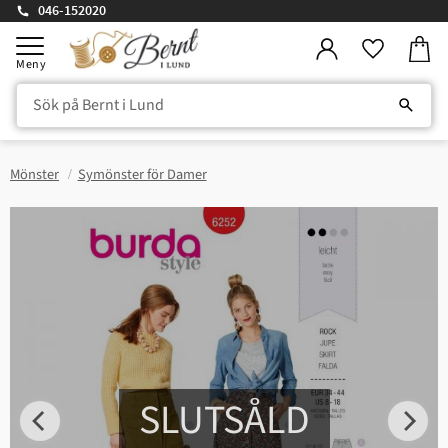
046-152020
Kundv
Meny
Favorite
Mönster
Symönster för Damer
SLUTSÅLD