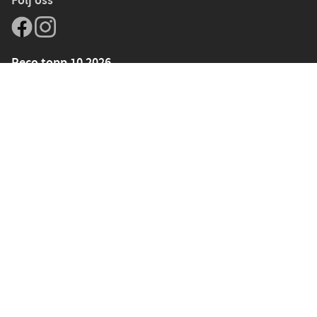
Följ oss
Reco topp 10 2026
Sortiment
Symaskiner
Symaskinstillbehör
Tyger
Sybehör
Band och resår