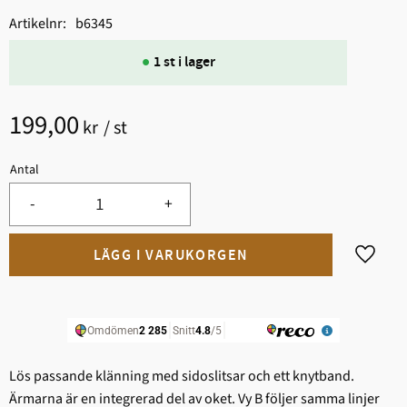
Artikelnr
b6345
1 st i lager
199,00
kr
/
st
Antal
-
+
Lägg til
Lös passande klänning med sidoslitsar och ett knytband.
Ärmarna är en integrerad del av oket. Vy B följer samma linjer