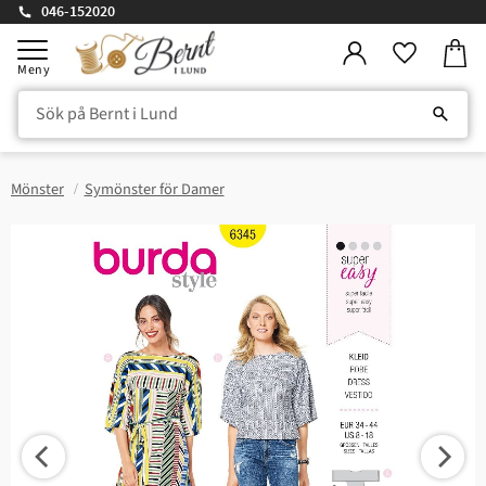
046-152020
Kundv
Meny
Favorite
Mönster
Symönster för Damer