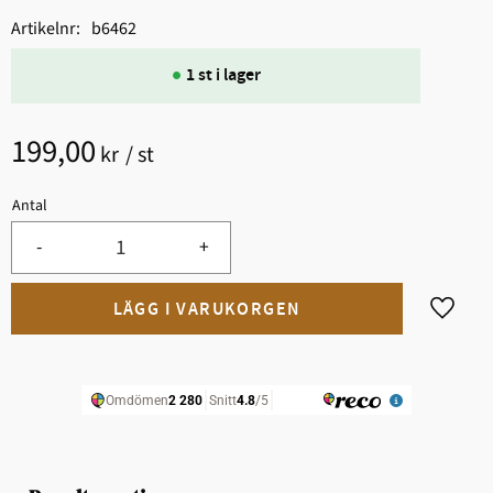
Artikelnr
b6462
1 st i lager
199,00
kr
/
st
Antal
-
+
Lägg til