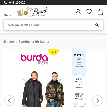
046-152020
Kundv
Meny
Favorite
Mönster
Symönster för Damer