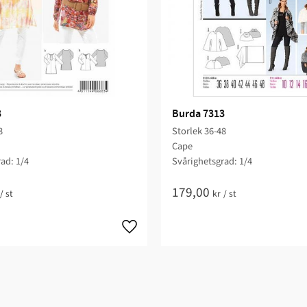
3
Burda 7313
8
Storlek 36-48
Cape
ad: 1/4​
Svårighetsgrad: 1/4​
179,00
/
st
kr
/
st