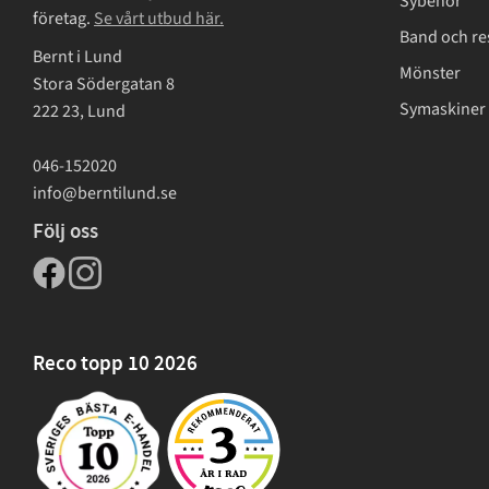
Sybehör
företag.
Se vårt utbud här.
Band och re
Bernt i Lund
Mönster
Stora Södergatan 8
Symaskiner 
222 23, Lund
046-152020
info@berntilund.se
Följ oss
Reco topp 10 2026