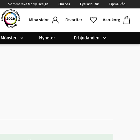
Sömmerska Merry Design
Om oss
Fysisk butik
Tips & Råd
Kundvag
Favoriter
Favoriter
Varukorg
Mina sidor
Mönster
Nyheter
Erbjudanden