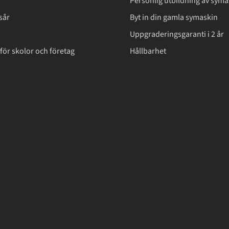
Personlig utbildning av syma
sår
Byt in din gamla symaskin
Uppgraderingsgaranti i 2 år
för skolor och företag
Hållbarhet