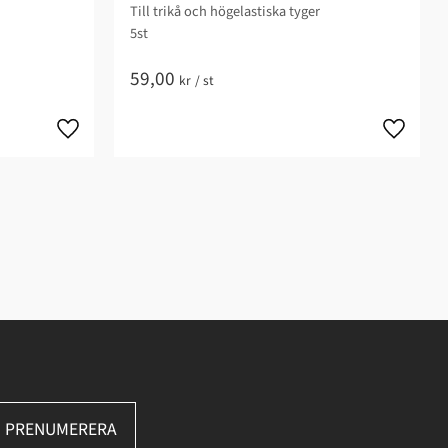
Till trikå och högelastiska tyger
5st
59,00
kr
/
st
PRENUMERERA