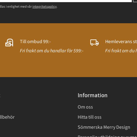
las i enlighet med vår
integritetspolicy
.
Till ombud 99:-
Hemleverans st
Fri frakt om du handlar för 599:-
Fri frakt om du 
t
Information
Om oss
llbehör
Hitta till oss
Sömmerska Merry Design