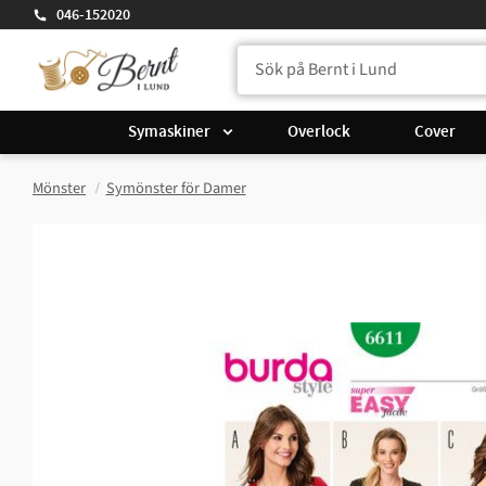
046-152020
Symaskiner
Overlock
Cover
Mönster
Symönster för Damer