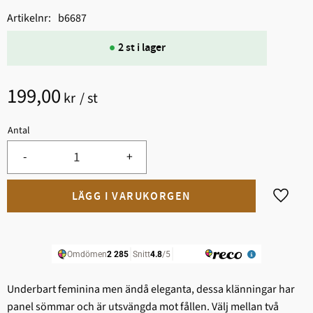
Artikelnr
b6687
2 st i lager
199,00
kr
/
st
Antal
-
+
Lägg til
Underbart feminina men ändå eleganta, dessa klänningar har
panel sömmar och är utsvängda mot fållen. Välj mellan två