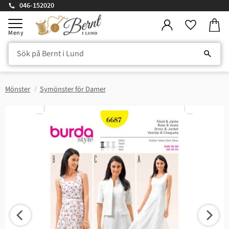
046-152020
Kundv
Meny
Favorite
Mönster
Symönster för Damer