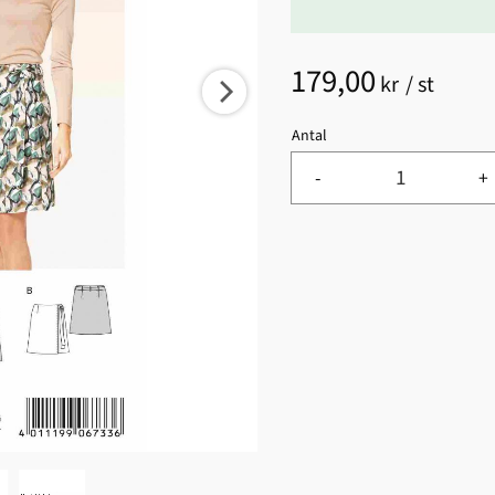
179,00
kr
/
st
Antal
-
+