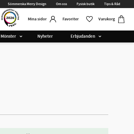
Sömmerska Merry Design
Om oss
Fysisk butik
Tips & Råd
Kundvag
Favoriter
Favoriter
Varukorg
Mina sidor
Mönster
Nyheter
Erbjudanden