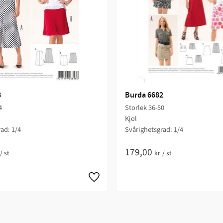
8
Burda 6682
4
Storlek 36-50
Kjol
ad: 1/4​
Svårighetsgrad: 1/4​
179,00
/
st
kr
/
st