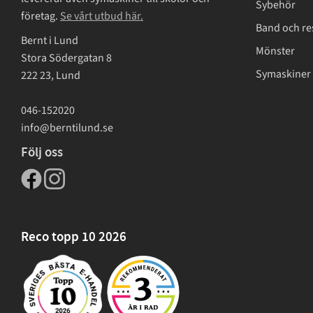
Sybehör
företag.
Se vårt utbud här.
Band och re
Bernt i Lund
Mönster
Stora Södergatan 8
Symaskiner 
222 23, Lund
046-152020
info@berntilund.se
Följ oss
Reco topp 10 2026