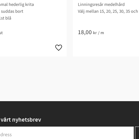
mal hederlig krita
Linningsresår medelhård
r suddas bort
Välj mellan 15, 20, 25, 30, 35 oc
1st blå
18,00
st
kr
/
m
vårt nyhetsbrev