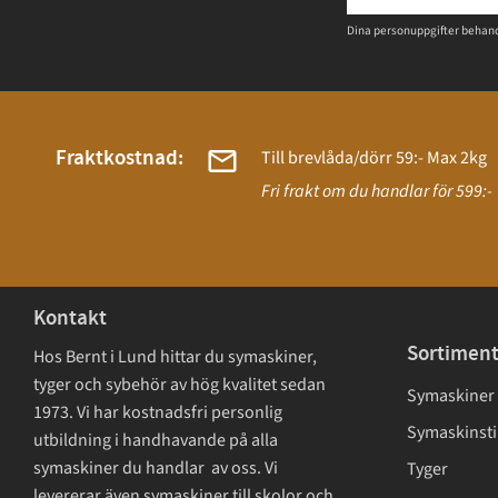
Dina personuppgifter behand
Fraktkostnad:
Till brevlåda/dörr 59:- Max 2kg
Fri frakt om du handlar för 599:-
Kontakt
Sortimen
Hos Bernt i Lund hittar du symaskiner,
tyger och sybehör av hög kvalitet sedan
Symaskiner
1973. Vi har kostnadsfri personlig
Symaskinsti
utbildning i handhavande på alla
symaskiner du handlar av oss. Vi
Tyger
levererar även symaskiner till skolor och