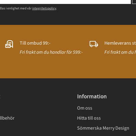
las i enlighet med vår
integritetspolicy
.
Till ombud 99:-
Hemleverans st
Fri frakt om du handlar för 599:-
Fri frakt om du 
t
Information
Om oss
llbehör
Hitta till oss
Sömmerska Merry Design