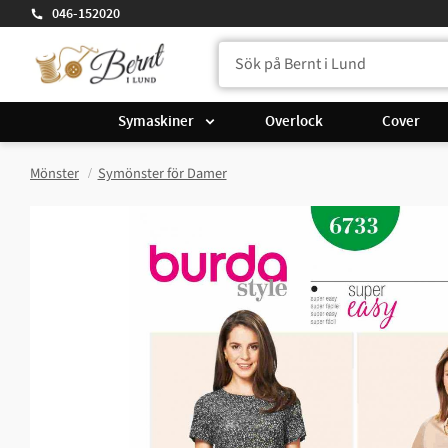
046-152020
Symaskiner
Overlock
Cover
Mönster
Symönster för Damer