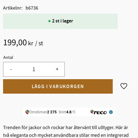
Artikelnr
b6736
2 st i lager
199,00
kr
/
st
Antal
-
+
Lägg til
Trenden för jackor och rockar har återvänt till ulltyger. Här är
två eleganta och mycket användbara stilar med en integrerad