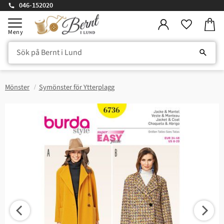
046-152020
Kundv
Meny
Favorite
Mönster
Symönster för Ytterplagg