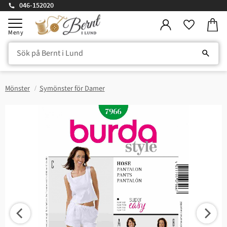
046-152020
Kundv
Meny
Favorite
Mönster
Symönster för Damer