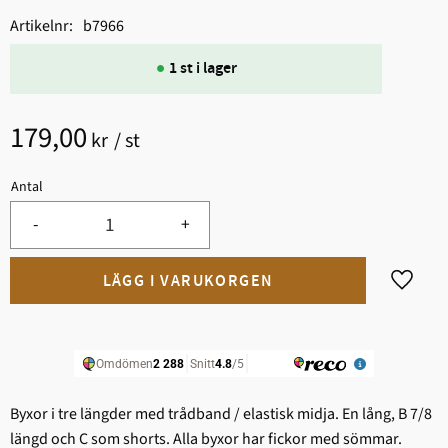
Artikelnr
b7966
1 st i lager
179,00
kr
/
st
Antal
-
+
Lägg til
Byxor i tre längder med trådband / elastisk midja. En lång, B 7/8
längd och C som shorts. Alla byxor har fickor med sömmar.