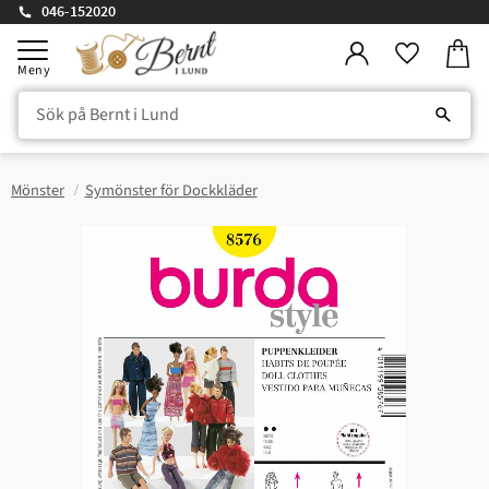
046-152020
Kundv
Meny
Favorite
Mönster
Symönster för Dockkläder