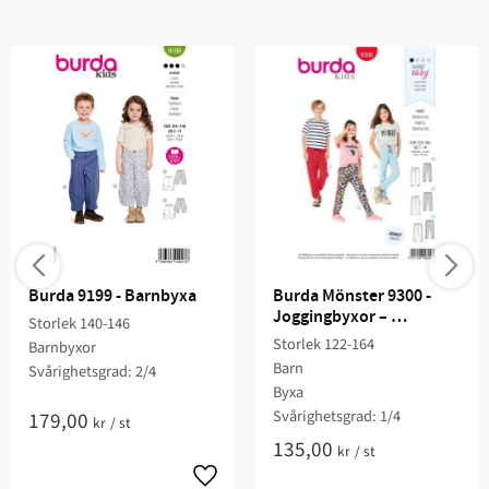
Burda 9199 - Barnbyxa
Burda Mönster 9300 - 
Joggingbyxor – 
Storlek 140-146
Resårmidja – 
Storlek 122-164
Barnbyxor
Träningsbyxor
Barn
Svårighetsgrad: 2/4
Byxa
Svårighetsgrad: 1/4​
179,00
kr
/
st
135,00
kr
/
st