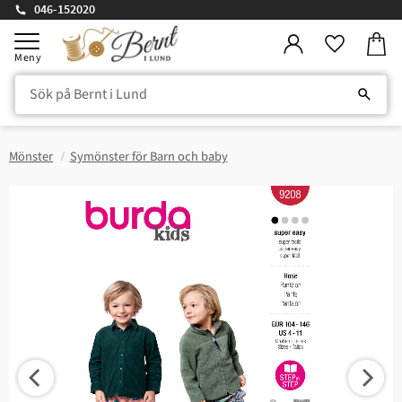
046-152020
Kundv
Meny
Favorite
Mönster
Symönster för Barn och baby