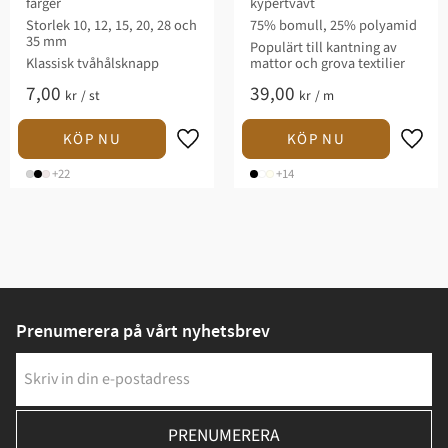
färger
kypertvävt
Storlek 10, 12, 15, 20, 28 och
75% bomull, 25% polyamid
35 mm
Populärt till kantning av
Klassisk tvåhålsknapp
mattor och grova textilier
7,00
39,00
kr
/
st
kr
/
m
+22
+14
Prenumerera på vårt nyhetsbrev
PRENUMERERA