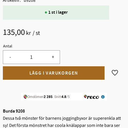
Artikelnr
b9208
1 st i lager
135,00
kr
/
st
Antal
-
+
Lägg til
Burda 9208
Dessa två mönster för barnens joggingbyxor är superenkla att
sy! Det första mönstret har coola knälappar som inte bara ser