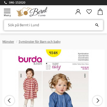
046-152020
Kundv
Meny
Favorite
Mönster
Symönster för Barn och baby