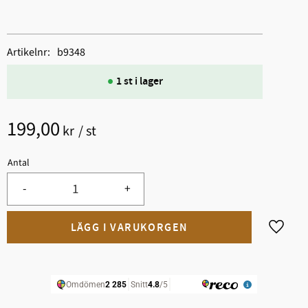
Artikelnr
b9348
1 st i lager
199,00
kr
/
st
Antal
-
+
Lägg til