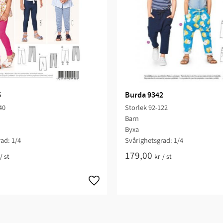
5
Burda 9342
40
Storlek 92-122
Barn
Byxa
ad: 1/4​
Svårighetsgrad: 1/4​
179,00
/
st
kr
/
st