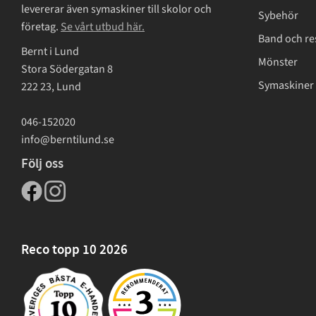
levererar även symaskiner till skolor och
Sybehör
företag.
Se vårt utbud här.
Band och re
Bernt i Lund
Mönster
Stora Södergatan 8
Symaskiner 
222 23, Lund
046-152020
info@berntilund.se
Följ oss
Reco topp 10 2026