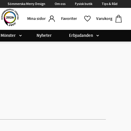
Sömmerska Merry Design
Om oss
Fysisk butik
Tips & Råd
Kundvag
Favoriter
Favoriter
Varukorg
Mina sidor
Mönster
Nyheter
Erbjudanden