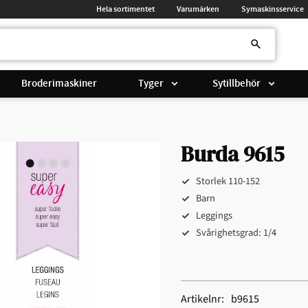
Hela sortimentet
Varumärken
Symaskinsservice
Broderimaskiner
Tyger
Sytillbehör
Burda 9615
Storlek 110-152
Barn
Leggings
Svårighetsgrad: 1/4
Artikelnr
b9615