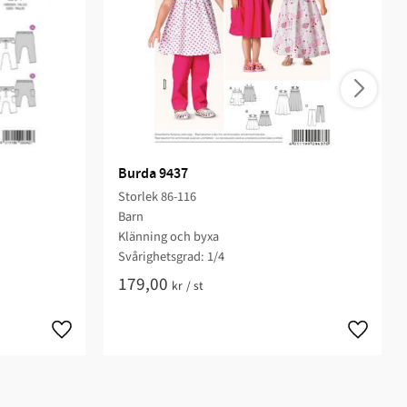
Burda 9437
Storlek 86-116
Barn
Klänning och byxa
Svårighetsgrad: 1/4​
179,00
kr
/
st