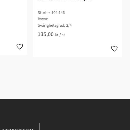
Storlek 104-146
Byxor
Svårighetsgrad: 2/4​
135,00
kr
/
st