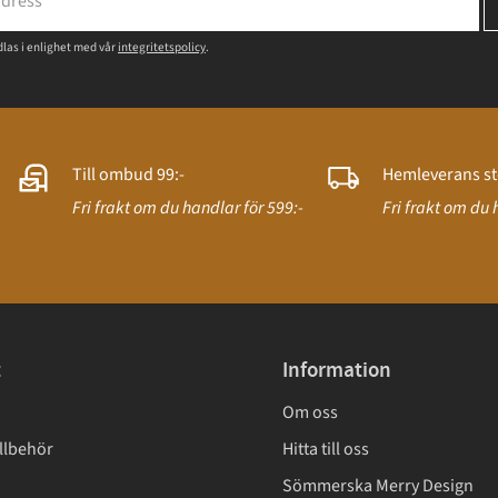
las i enlighet med vår
integritetspolicy
.
Till ombud 99:-
Hemleverans st
Fri frakt om du handlar för 599:-
Fri frakt om du 
t
Information
Om oss
llbehör
Hitta till oss
Sömmerska Merry Design