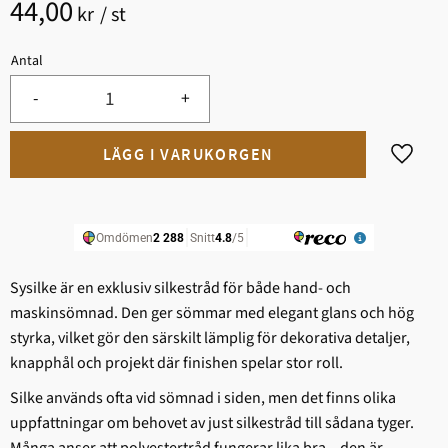
44,00
kr
/
st
Antal
-
+
Lägg til
Sysilke är en exklusiv silkestråd för både hand- och
maskinsömnad. Den ger sömmar med elegant glans och hög
styrka, vilket gör den särskilt lämplig för dekorativa detaljer,
knapphål och projekt där finishen spelar stor roll.
Silke används ofta vid sömnad i siden, men det finns olika
uppfattningar om behovet av just silkestråd till sådana tyger.
Många anser att polyestertråd fungerar lika bra – den är