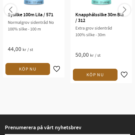
Sysilke 100m Lila / 571
Knapphålssilke 30m Blå 
/ 312
Normalgrov sidentråd No
Extra grov sidentråd
100% silke - 100 m
100% silke - 30m
44,00
kr
/
st
50,00
kr
/
st
Prenumerera på vårt nyhetsbrev