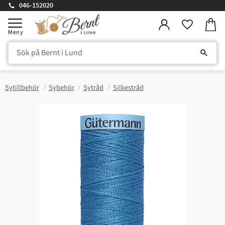
046-152020
Kundv
Meny
Favorite
Sytillbehör
Sybehör
Sytråd
Silkestråd