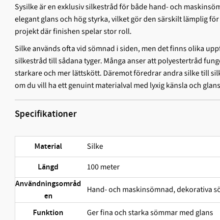
Sysilke är en exklusiv silkestråd för både hand- och maskin
elegant glans och hög styrka, vilket gör den särskilt lämplig fö
projekt där finishen spelar stor roll.
Silke används ofta vid sömnad i siden, men det finns olika upp
silkestråd till sådana tyger. Många anser att polyestertråd funge
starkare och mer lättskött. Däremot föredrar andra silke till silke
om du vill ha ett genuint materialval med lyxig känsla och glansi
Specifikationer
Silke
Material
100 meter
Längd
Användningsområd
Hand- och maskinsömnad, dekorativa sö
en
Ger fina och starka sömmar med glans
Funktion