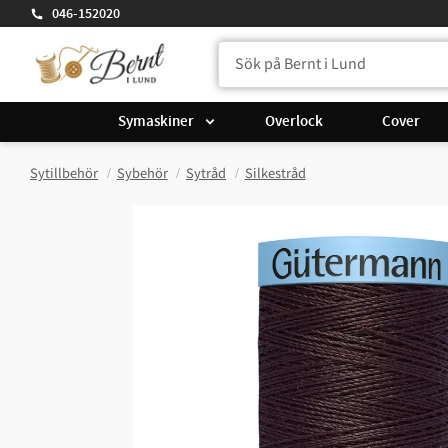
046-152020
Symaskiner
Overlock
Cover
Sytillbehör
Sybehör
Sytråd
Silkestråd