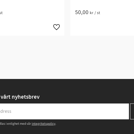
50,00
st
kr
/
st
vårt nyhetsbrev
las i enlighet med vår
integritetspolicy
.