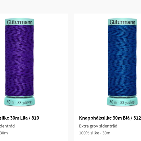
lke 30m Lila / 810
Knapphålssilke 30m Blå / 312
identråd
Extra grov sidentråd
 30m
100% silke - 30m