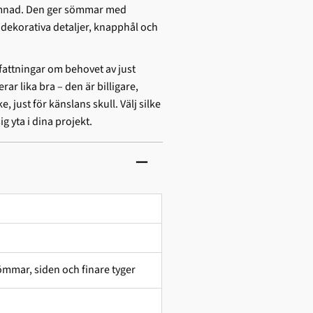
sömnad. Den ger sömmar med
r dekorativa detaljer, knapphål och
fattningar om behovet av just
rar lika bra – den är billigare,
, just för känslans skull. Välj silke
g yta i dina projekt.
mmar, siden och finare tyger