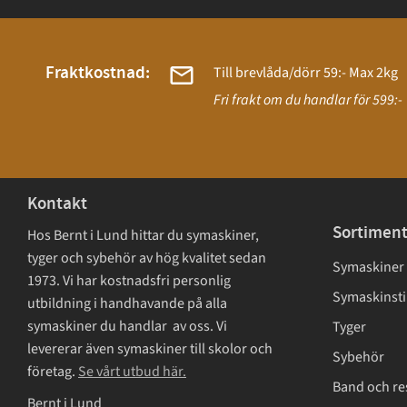
Fraktkostnad:
Till brevlåda/dörr 59:- Max 2kg
Fri frakt om du handlar för 599:-
Kontakt
Sortimen
Hos Bernt i Lund hittar du symaskiner,
tyger och sybehör av hög kvalitet sedan
Symaskiner
1973. Vi har kostnadsfri personlig
Symaskinsti
utbildning i handhavande på alla
symaskiner du handlar av oss. Vi
Tyger
levererar även symaskiner till skolor och
Sybehör
företag.
Se vårt utbud här.
Band och re
Bernt i Lund