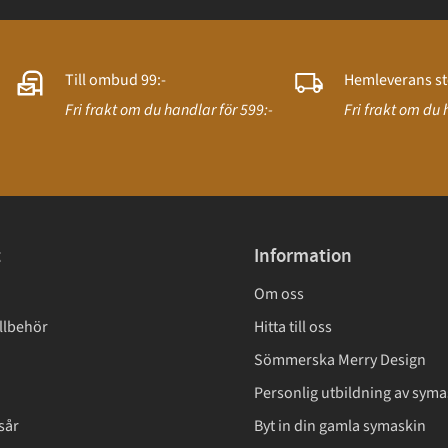
Till ombud 99:-
Hemleverans st
Fri frakt om du handlar för 599:-
Fri frakt om du 
t
Information
Om oss
llbehör
Hitta till oss
Sömmerska Merry Design
Personlig utbildning av syma
sår
Byt in din gamla symaskin