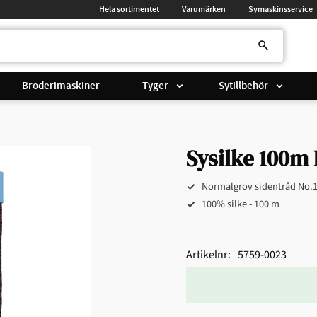
Hela sortimentet
Varumärken
Symaskinsservice
Broderimaskiner
Tyger
Sytillbehör
Sysilke 100m 
Normalgrov sidentråd No.
100% silke - 100 m
Artikelnr
5759-0023