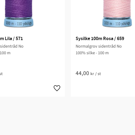
m Lila / 571
Sysilke 100m Rosa / 659
sidentråd No
Normalgrov sidentråd No
 100 m
100% silke - 100 m
44,00
st
kr
/
st