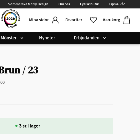
Sömmerska Merry Design
Om oss
Fysisk butik
Tips & Råd
Kundvag
Favoriter
Favoriter
Varukorg
Mina sidor
Mönster
Nyheter
Erbjudanden
Brun / 23
100
3 st i lager