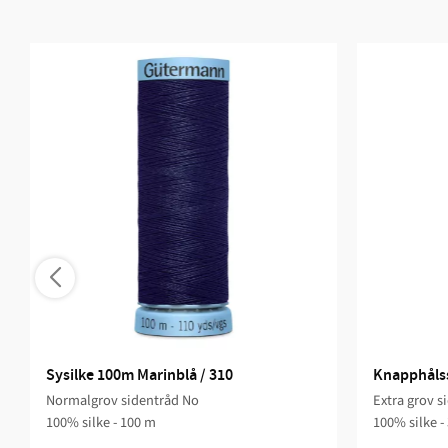
Sysilke 100m Marinblå / 310
Knapphålssi
Normalgrov sidentråd No
Extra grov s
100% silke - 100 m
100% silke -