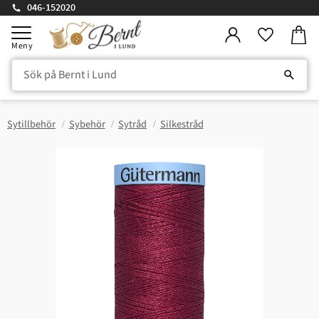
046-152020
Kundv
Meny
Favorite
Sytillbehör
Sybehör
Sytråd
Silkestråd