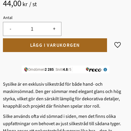
44,00
kr
/
st
Antal
-
+
Lägg til
Sysilke är en exklusiv silkestråd för både hand- och
maskinsömnad. Den ger sömmar med elegant glans och hög
styrka, vilket gör den särskilt lämplig för dekorativa detaljer,
knapphål och projekt där finishen spelar stor roll.
Silke används ofta vid sömnad i siden, men det finns olika
uppfattningar om behovet av just silkestråd till sådana tyger.
Många anser att polyestertråd fungerar lika bra – den är