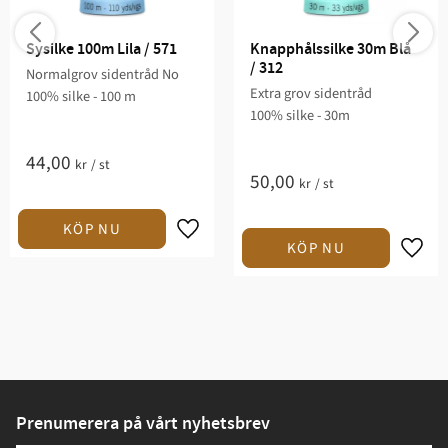
Sysilke 100m Lila / 571
Knapphålssilke 30m Blå 
/ 312
Normalgrov sidentråd No
Extra grov sidentråd
100% silke - 100 m
100% silke - 30m
44,00
kr
/
st
50,00
kr
/
st
Prenumerera på vårt nyhetsbrev