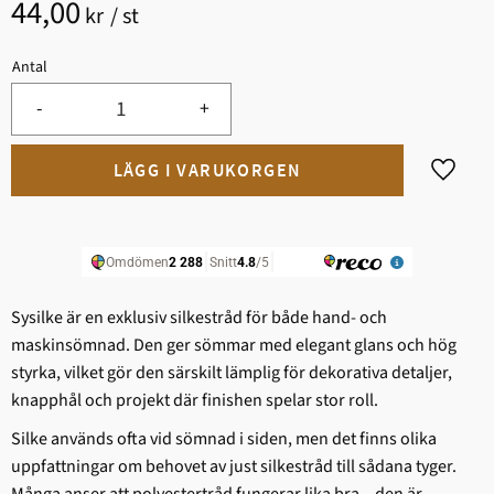
44,00
kr
/
st
Antal
-
+
Lägg til
Sysilke är en exklusiv silkestråd för både hand- och
maskinsömnad. Den ger sömmar med elegant glans och hög
styrka, vilket gör den särskilt lämplig för dekorativa detaljer,
knapphål och projekt där finishen spelar stor roll.
Silke används ofta vid sömnad i siden, men det finns olika
uppfattningar om behovet av just silkestråd till sådana tyger.
Många anser att polyestertråd fungerar lika bra – den är