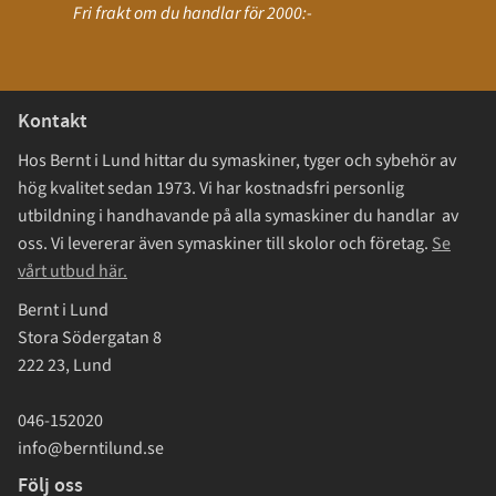
Fri frakt om du handlar för 2000:-
Kontakt
Hos Bernt i Lund hittar du symaskiner, tyger och sybehör av
hög kvalitet sedan 1973. Vi har kostnadsfri personlig
utbildning i handhavande på alla symaskiner du handlar av
oss. Vi levererar även symaskiner till skolor och företag.
Se
vårt utbud här.
Bernt i Lund
Stora Södergatan 8
222 23, Lund
046-152020
info@berntilund.se
Följ oss