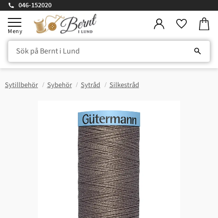
046-152020
Kundv
Meny
Favorite
Sytillbehör
Sybehör
Sytråd
Silkestråd