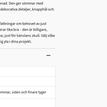
sömnad. Den ger sömmar med
r dekorativa detaljer, knapphål och
fattningar om behovet av just
rar lika bra – den är billigare,
, just för känslans skull. Välj silke
g yta i dina projekt.
mmar, siden och finare tyger