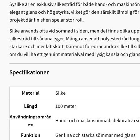
Sysilke är en exklusiv silkestråd för både hand- och maskin
elegant glans och hög styrka, vilket gör den särskilt lämplig fö
projekt där finishen spelar stor roll.
Silke används ofta vid sömnad i siden, men det finns olika upp
silkestråd till sådana tyger. Många anser att polyestertråd funge
starkare och mer lättskött. Däremot föredrar andra silke till silke
om du vill ha ett genuint materialval med lyxig känsla och glansi
Specifikationer
Silke
Material
100 meter
Längd
Användningsområd
Hand- och maskinsömnad, dekorativa sö
en
Ger fina och starka sömmar med glans
Funktion