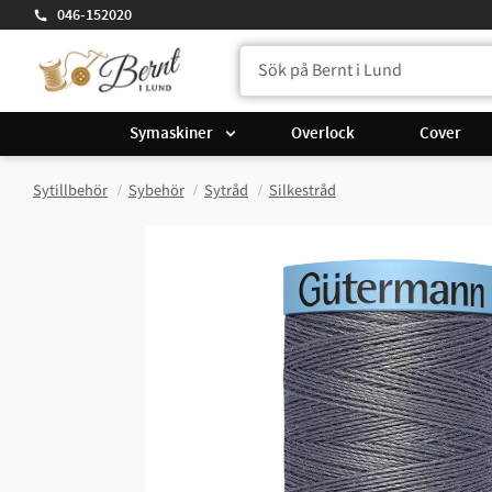
046-152020
Symaskiner
Overlock
Cover
Sytillbehör
Sybehör
Sytråd
Silkestråd