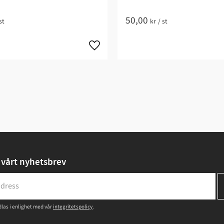
50,00
st
kr
/
st
vårt nyhetsbrev
las i enlighet med vår
integritetspolicy
.