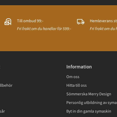
Till ombud 99:-
Hemleverans st
Fri frakt om du handlar för 599:-
Fri frakt om du 
t
Information
Om oss
llbehör
Hitta till oss
Sömmerska Merry Design
Personlig utbildning av syma
sår
Byt in din gamla symaskin