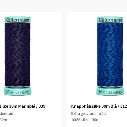
ilke 30m Marinblå / 339
Knapphålssilke 30m Blå / 312
identråd
Extra grov sidentråd
 30m
100% silke - 30m