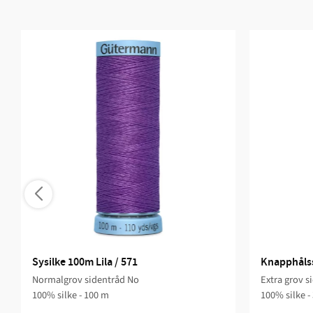
Sysilke 100m Lila / 571
Knapphålss
Normalgrov sidentråd No
Extra grov s
100% silke - 100 m
100% silke -