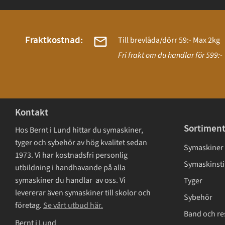
Fraktkostnad:
Till brevlåda/dörr 59:- Max 2kg
Fri frakt om du handlar för 599:-
Kontakt
Sortimen
Hos Bernt i Lund hittar du symaskiner,
tyger och sybehör av hög kvalitet sedan
Symaskiner
1973. Vi har kostnadsfri personlig
Symaskinsti
utbildning i handhavande på alla
symaskiner du handlar av oss. Vi
Tyger
levererar även symaskiner till skolor och
Sybehör
företag.
Se vårt utbud här.
Band och re
Bernt i Lund