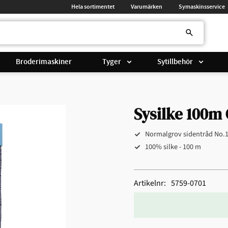
Hela sortimentet
Varumärken
Symaskinsservice
Broderimaskiner
Tyger
Sytillbehör
Sysilke 100m 
Normalgrov sidentråd No.
100% silke - 100 m
Artikelnr
5759-0701