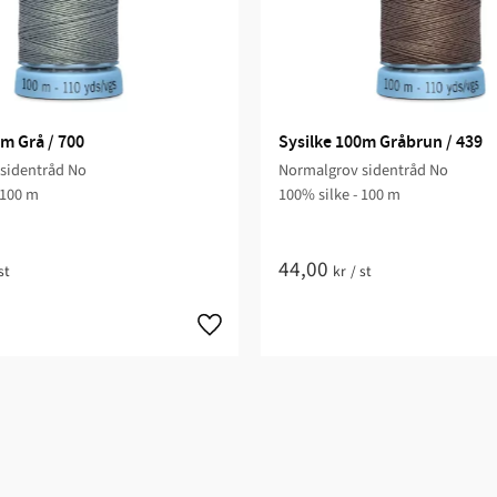
m Grå / 700
Sysilke 100m Gråbrun / 439
sidentråd No
Normalgrov sidentråd No
 100 m
100% silke - 100 m
44,00
st
kr
/
st