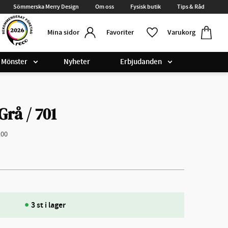
Sömmerska Merry Design
Om oss
Fysisk butik
Tips & Råd
Kundvag
Favoriter
Favoriter
Varukorg
Mina sidor
Mönster
Nyheter
Erbjudanden
Grå / 701
100
3 st i lager