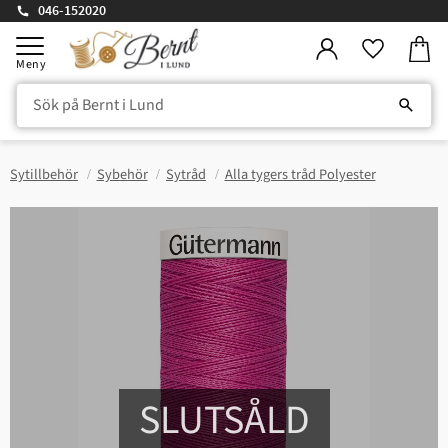
046-152020
Kundv
Meny
Favorite
Sytillbehör
Sybehör
Sytråd
Alla tygers tråd Polyester
SLUTSÅLD