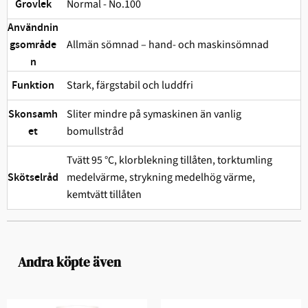
Normal - No.100
Grovlek
Användnin
Allmän sömnad – hand- och maskinsömnad
gsområde
n
Stark, färgstabil och ludd­fri
Funktion
Sliter mindre på symaskinen än vanlig
Skonsamh
bomullstråd
et
Tvätt 95 °C, klorblekning tillåten, torktumling
medelvärme, strykning medelhög värme,
Skötselråd
kemtvätt tillåten
Andra köpte även