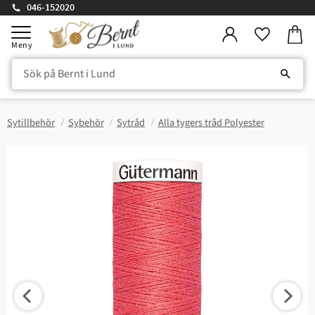
046-152020
Kundv
Meny
Favorite
Sytillbehör
Sybehör
Sytråd
Alla tygers tråd Polyester