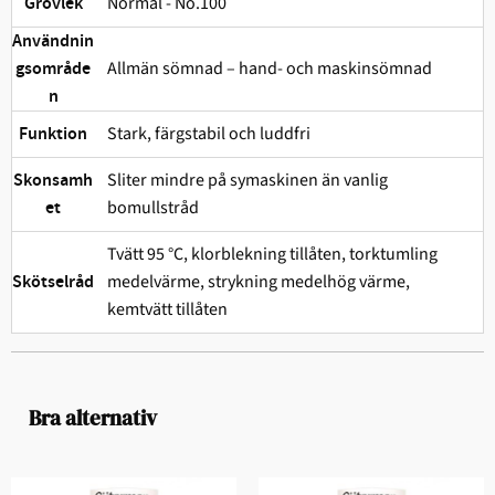
Normal - No.100
Grovlek
Användnin
Allmän sömnad – hand- och maskinsömnad
gsområde
n
Stark, färgstabil och ludd­fri
Funktion
Sliter mindre på symaskinen än vanlig
Skonsamh
bomullstråd
et
Tvätt 95 °C, klorblekning tillåten, torktumling
medelvärme, strykning medelhög värme,
Skötselråd
kemtvätt tillåten
Bra alternativ