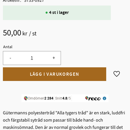
Artikelnr
5733-0927
4 st i lager
50,00
kr
/
st
Antal
-
+
Lägg til
Gütermanns polyestertråd "Alla tygers tråd" är en stark, ludd­fri
och färgstabil sytråd som passar till både hand- och
maskinsömnad. Den är av normal grovlek och fungerar till det