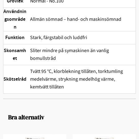
Normal - No.100
Grovlek
Användnin
Allmän sömnad – hand- och maskinsömnad
gsområde
n
Stark, färgstabil och ludd­fri
Funktion
Sliter mindre på symaskinen än vanlig
Skonsamh
bomullstråd
et
Tvätt 95 °C, klorblekning tillåten, torktumling
medelvärme, strykning medelhög värme,
Skötselråd
kemtvätt tillåten
Bra alternativ