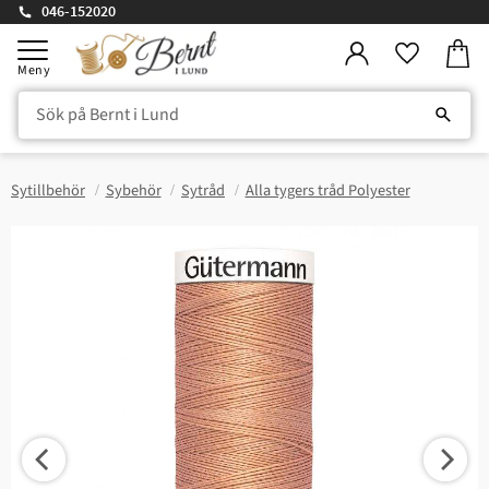
046-152020
Kundv
Meny
Favorite
Sytillbehör
Sybehör
Sytråd
Alla tygers tråd Polyester