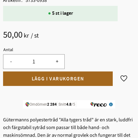
Artikelnr
5733-0938
5 st i lager
50,00
kr
/
st
Antal
-
+
Lägg til
Gütermanns polyestertråd "Alla tygers tråd" är en stark, ludd­fri
och färgstabil sytråd som passar till både hand- och
maskinsömnad. Den är av normal grovlek och fungerar till det