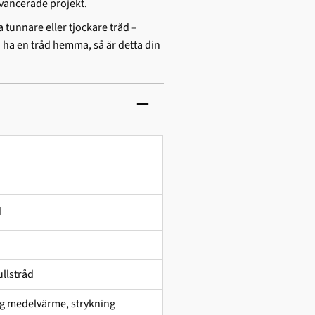
avancerade projekt.
a tunnare eller tjockare tråd –
a ha en tråd hemma, så är detta din
d
llstråd
ing medelvärme, strykning