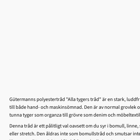
Gütermanns polyestertråd "Alla tygers tråd" är en stark, ludd­f
till både hand- och maskinsömnad. Den är av normal grovlek och
tunna tyger som organza till grövre som denim och möbeltextil
Denna tråd är ett pålitligt val oavsett om du syr i bomull, linne, 
eller stretch. Den åldras inte som bomullstråd och smutsar int