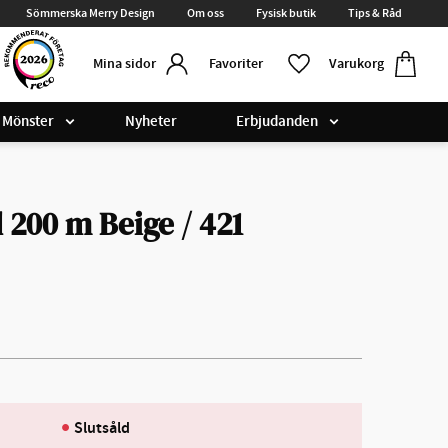
Sömmerska Merry Design
Om oss
Fysisk butik
Tips & Råd
Kundvag
Favoriter
Favoriter
Varukorg
Mina sidor
Mönster
Nyheter
Erbjudanden
 200 m Beige / 421
Slutsåld