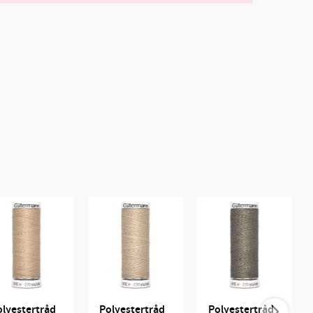
l i favoriter
lyestertråd 
Polyestertråd 
Polyestertråd 