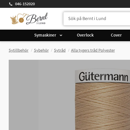
046-152020
Symaskiner
Overlock
Cover
Sytillbehör
Sybehör
Sytråd
Alla tygers tråd Polyester