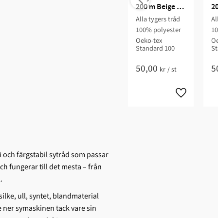
200 m Beige / 
20
215
1
Alla tygers tråd
Al
100% polyester
10
Oeko-tex
Oe
Standard 100
St
50,00
5
kr
/
st
ri och färgstabil sytråd som passar
 fungerar till det mesta – från
.
silke, ull, syntet, blandmaterial
e ner symaskinen tack vare sin