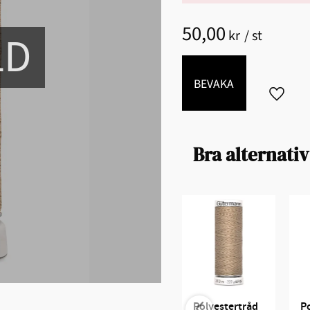
50,00
kr
/
st
LD
BEVAKA
Lägg til
Bra alternativ
Polyestertråd 
Po