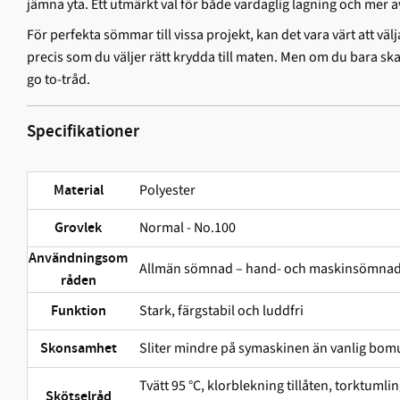
jämna yta. Ett utmärkt val för både vardaglig lagning och mer 
För perfekta sömmar till vissa projekt, kan det vara värt att välj
precis som du väljer rätt krydda till maten. Men om du bara sk
go to-tråd.
Specifikationer
Polyester
Material
Normal - No.100
Grovlek
Användningsom
Allmän sömnad – hand- och maskinsömna
råden
Stark, färgstabil och ludd­fri
Funktion
Sliter mindre på symaskinen än vanlig bomu
Skonsamhet
Tvätt 95 °C, klorblekning tillåten, torktuml
Skötselråd