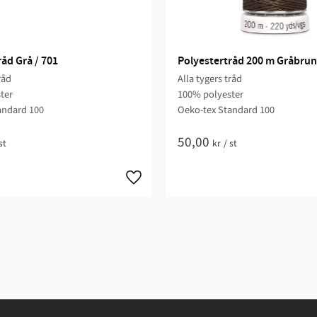
åd Grå / 701
Polyestertråd 200 m Gråbrun
råd
Alla tygers tråd
ter
100% polyester
andard 100
Oeko-tex Standard 100
50,00
st
kr
/
st