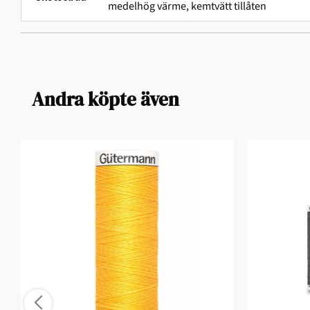
medelhög värme, kemtvätt tillåten
Andra köpte även