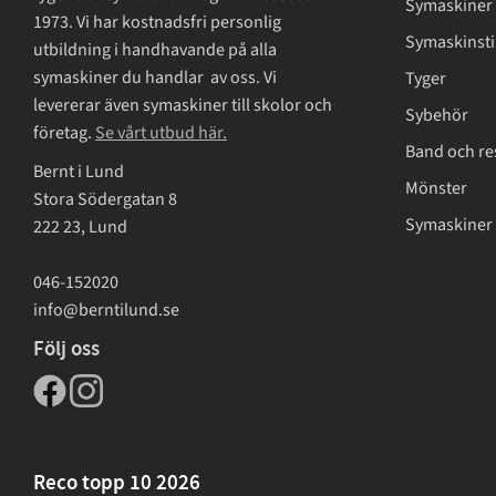
Symaskiner
1973. Vi har kostnadsfri personlig
Symaskinsti
utbildning i handhavande på alla
symaskiner du handlar av oss. Vi
Tyger
levererar även symaskiner till skolor och
Sybehör
företag.
Se vårt utbud här.
Band och re
Bernt i Lund
Mönster
Stora Södergatan 8
Symaskiner 
222 23, Lund
046-152020
info@berntilund.se
Följ oss
Reco topp 10 2026