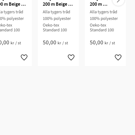
0 m Beige / 
200 m Beige / 
200 m 
86
198
Beigegrå / 241
la tygers tråd
Alla tygers tråd
Alla tygers tråd
0% polyester
100% polyester
100% polyester
ko-tex
Oeko-tex
Oeko-tex
andard 100
Standard 100
Standard 100
0,00
50,00
50,00
kr
/
st
kr
/
st
kr
/
st