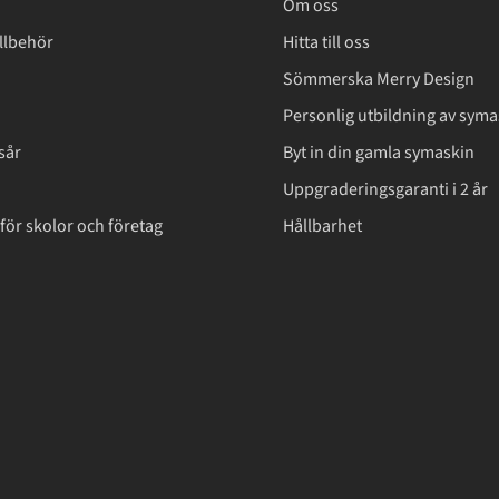
Om oss
llbehör
Hitta till oss
Sömmerska Merry Design
Personlig utbildning av syma
sår
Byt in din gamla symaskin
Uppgraderingsgaranti i 2 år
för skolor och företag
Hållbarhet