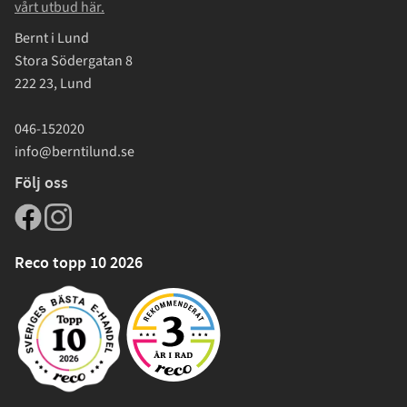
vårt utbud här.
Bernt i Lund
Stora Södergatan 8
222 23, Lund
046-152020
info@berntilund.se
Följ oss
Reco topp 10 2026