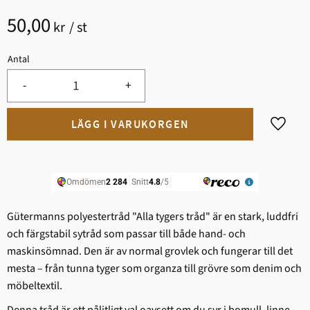
50,00
kr
/
st
Antal
-
+
Lägg til
Gütermanns polyestertråd "Alla tygers tråd" är en stark, ludd­fri
och färgstabil sytråd som passar till både hand- och
maskinsömnad. Den är av normal grovlek och fungerar till det
mesta – från tunna tyger som organza till grövre som denim och
möbeltextil.
Denna tråd är ett pålitligt val oavsett om du syr i bomull, linne,