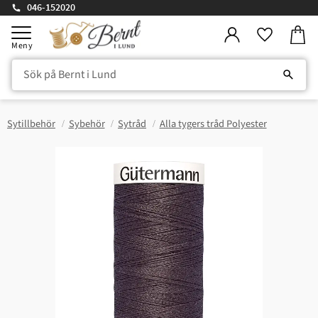
046-152020
Kundv
Meny
Favorite
Sytillbehör
Sybehör
Sytråd
Alla tygers tråd Polyester