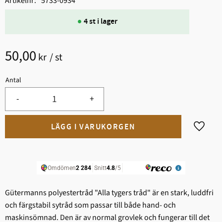
Artikelnr
5733-0934
4 st i lager
50,00
kr
/
st
Antal
-
+
Lägg til
Gütermanns polyestertråd "Alla tygers tråd" är en stark, ludd­fri
och färgstabil sytråd som passar till både hand- och
maskinsömnad. Den är av normal grovlek och fungerar till det