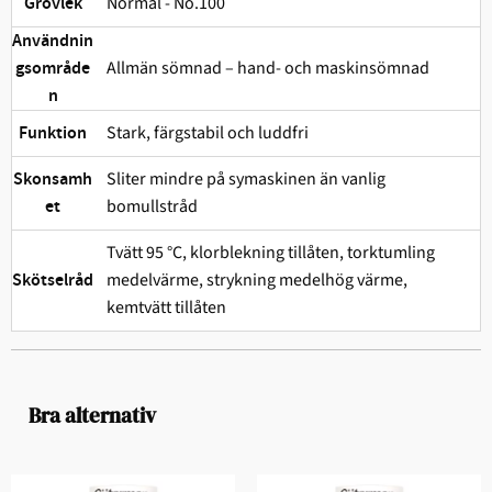
Normal - No.100
Grovlek
Användnin
Allmän sömnad – hand- och maskinsömnad
gsområde
n
Stark, färgstabil och ludd­fri
Funktion
Sliter mindre på symaskinen än vanlig
Skonsamh
bomullstråd
et
Tvätt 95 °C, klorblekning tillåten, torktumling
medelvärme, strykning medelhög värme,
Skötselråd
kemtvätt tillåten
Bra alternativ