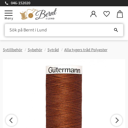
046-152020
Kundv
Meny
Favorite
Sytillbehör
Sybehör
Sytråd
Alla tygers tråd Polyester