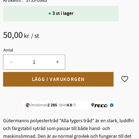
Artikelnr
5733-0985
3 st i lager
50,00
kr
/
st
Antal
-
+
Lägg til
Gütermanns polyestertråd "Alla tygers tråd" är en stark, ludd­fri
och färgstabil sytråd som passar till både hand- och
maskinsömnad. Den är av normal grovlek och fungerar till det