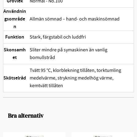
Normal - No.100
Grovlek
Användnin
Allmän sömnad – hand- och maskinsömnad
gsområde
n
Stark, färgstabil och ludd­fri
Funktion
Sliter mindre på symaskinen än vanlig
Skonsamh
bomullstråd
et
Tvätt 95 °C, klorblekning tillåten, torktumling
medelvärme, strykning medelhög värme,
Skötselråd
kemtvätt tillåten
Bra alternativ