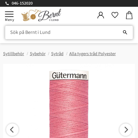
046-152020
Kundv
Meny
Favorite
Sytillbehör
Sybehör
Sytråd
Alla tygers tråd Polyester