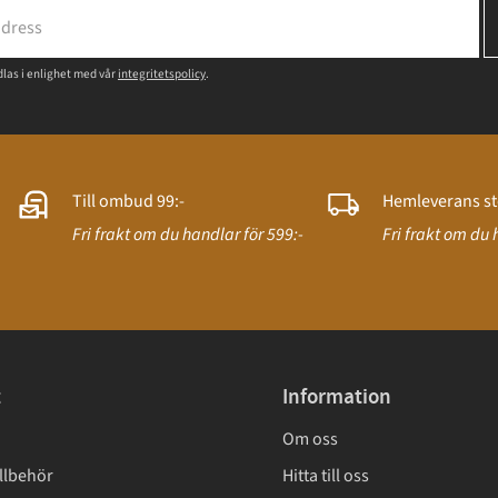
las i enlighet med vår
integritetspolicy
.
Till ombud 99:-
Hemleverans st
Fri frakt om du handlar för 599:-
Fri frakt om du 
t
Information
Om oss
llbehör
Hitta till oss