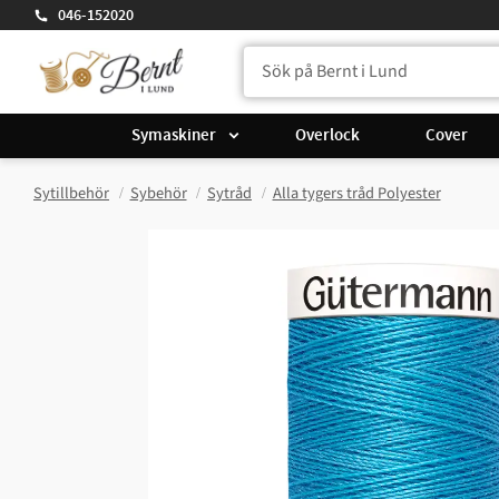
046-152020
Symaskiner
Overlock
Cover
Sytillbehör
Sybehör
Sytråd
Alla tygers tråd Polyester