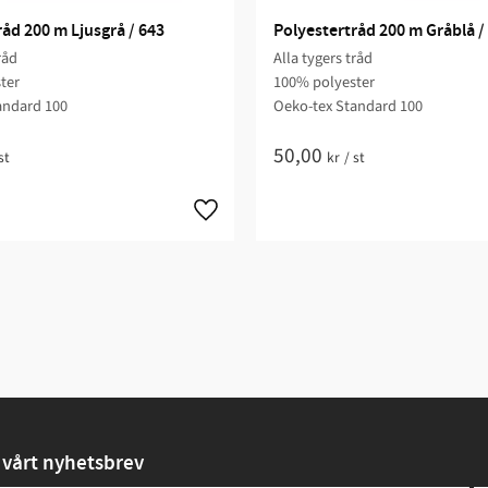
åd 200 m Ljusgrå / 643
Polyestertråd 200 m Gråblå /
råd
Alla tygers tråd
ter
100% polyester
andard 100
Oeko-tex Standard 100
50,00
st
kr
/
st
vårt nyhetsbrev