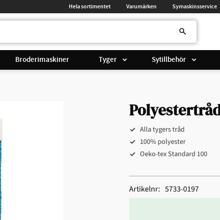
Hela sortimentet
Varumärken
Symaskinsservice
Broderimaskiner
Tyger
Sytillbehör
Polyestertråd
Alla tygers tråd
100% polyester
Oeko-tex Standard 100
Artikelnr
5733-0197