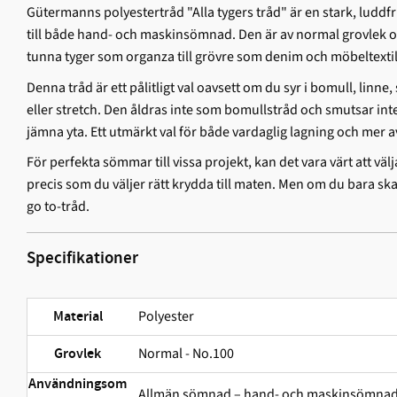
Gütermanns polyestertråd "Alla tygers tråd" är en stark, ludd­f
till både hand- och maskinsömnad. Den är av normal grovlek och
tunna tyger som organza till grövre som denim och möbeltextil
Denna tråd är ett pålitligt val oavsett om du syr i bomull, linne, 
eller stretch. Den åldras inte som bomullstråd och smutsar int
jämna yta. Ett utmärkt val för både vardaglig lagning och mer 
För perfekta sömmar till vissa projekt, kan det vara värt att välj
precis som du väljer rätt krydda till maten. Men om du bara sk
go to-tråd.
Specifikationer
Polyester
Material
Normal - No.100
Grovlek
Användningsom
Allmän sömnad – hand- och maskinsömna