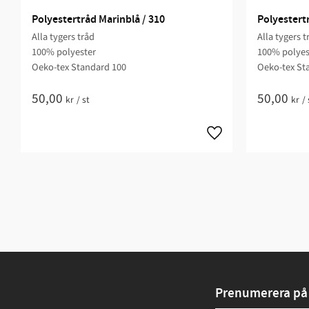
Polyestertråd Marinblå / 310
Polyestertr
Alla tygers tråd
Alla tygers t
100% polyester
100% polyes
Oeko-tex Standard 100
Oeko-tex St
50,00
50,00
kr
/
st
kr
/
Prenumerera på 