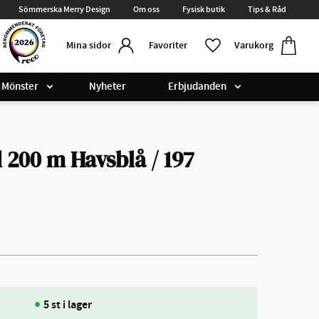
Sömmerska Merry Design
Om oss
Fysisk butik
Tips & Råd
Kundvag
Favoriter
Favoriter
Varukorg
Mina sidor
Mönster
Nyheter
Erbjudanden
 200 m Havsblå / 197
5 st i lager