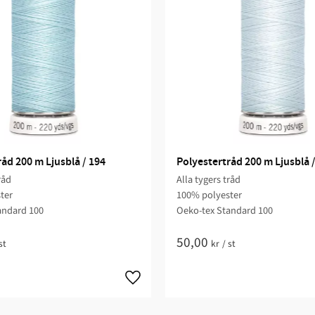
åd 200 m Ljusblå / 194
Polyestertråd 200 m Ljusblå 
råd
Alla tygers tråd
ter
100% polyester
andard 100
Oeko-tex Standard 100
50,00
st
kr
/
st