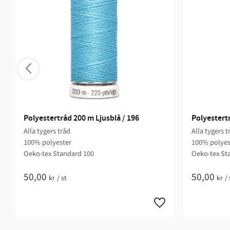
Polyestertråd 200 m Ljusblå / 196
Polyestertr
Alla tygers tråd
Alla tygers t
100% polyester
100% polyes
Oeko-tex Standard 100
Oeko-tex St
50,00
50,00
kr
/
st
kr
/