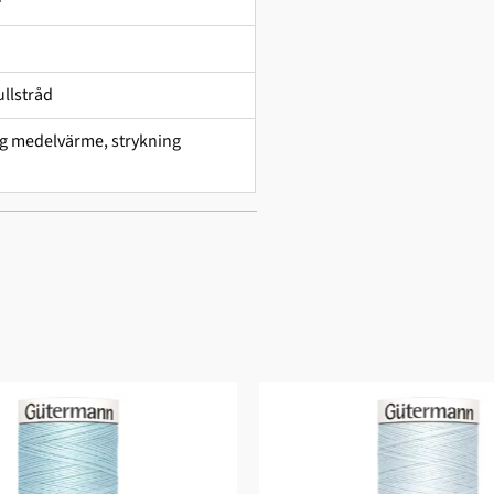
llstråd
ing medelvärme, strykning