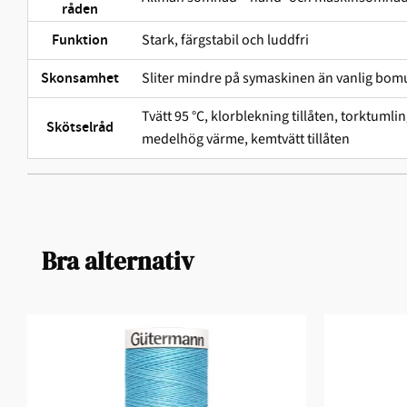
råden
Stark, färgstabil och ludd­fri
Funktion
Sliter mindre på symaskinen än vanlig bomu
Skonsamhet
Tvätt 95 °C, klorblekning tillåten, torktuml
Skötselråd
medelhög värme, kemtvätt tillåten
Bra alternativ