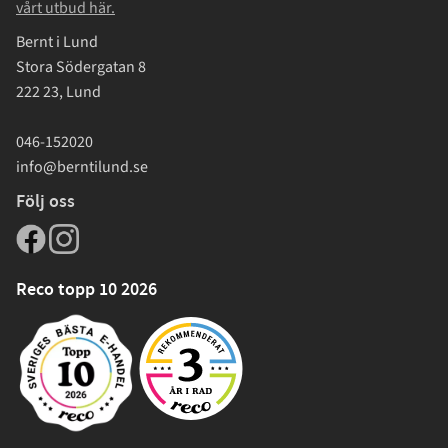
vårt utbud här.
Bernt i Lund
Stora Södergatan 8
222 23, Lund
046-152020
info@berntilund.se
Följ oss
Reco topp 10 2026