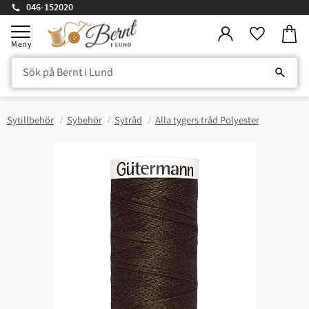
046-152020
Kundv
Meny
Favorite
Sytillbehör
Sybehör
Sytråd
Alla tygers tråd Polyester