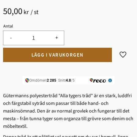
50,00
kr
/
st
Antal
-
+
Lägg til
Gütermanns polyestertråd "Alla tygers tråd" är en stark, ludd­fri
och färgstabil sytråd som passar till både hand- och
maskinsömnad. Den är av normal grovlek och fungerar till det
mesta – från tunna tyger som organza till grövre som denim och
möbeltextil.
Denna tråd är ett pålitligt val oavsett om du syr i bomull, linne,