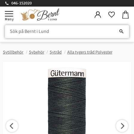
046-152020
Kundv
Meny
Favorite
Sytillbehör
Sybehör
Sytråd
Alla tygers tråd Polyester