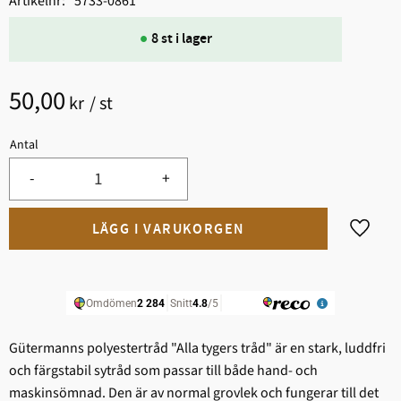
Artikelnr
5733-0861
8 st i lager
50,00
kr
/
st
Antal
-
+
Lägg til
Gütermanns polyestertråd "Alla tygers tråd" är en stark, ludd­fri
och färgstabil sytråd som passar till både hand- och
maskinsömnad. Den är av normal grovlek och fungerar till det