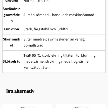
Normal - No.100
Grovlek
Användnin
Allmän sömnad – hand- och maskinsömnad
gsområde
n
Stark, färgstabil och ludd­fri
Funktion
Sliter mindre på symaskinen än vanlig
Skonsamh
bomullstråd
et
Tvätt 95 °C, klorblekning tillåten, torktumling
medelvärme, strykning medelhög värme,
Skötselråd
kemtvätt tillåten
Bra alternativ