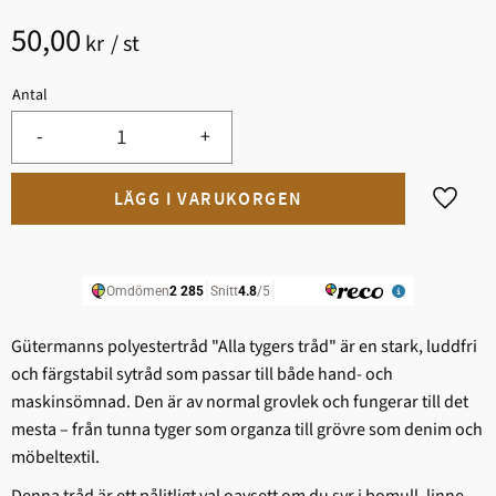
50,00
kr
/
st
Antal
-
+
Lägg til
Gütermanns polyestertråd "Alla tygers tråd" är en stark, ludd­fri
och färgstabil sytråd som passar till både hand- och
maskinsömnad. Den är av normal grovlek och fungerar till det
mesta – från tunna tyger som organza till grövre som denim och
möbeltextil.
Denna tråd är ett pålitligt val oavsett om du syr i bomull, linne,