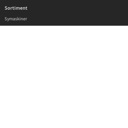
Sortiment
Symaskiner
Symaskinstillbehör
Tyger
Sybehör
Band och resår
Mönster
Symaskiner för skolor och företag
Information
Om oss
Hitta till oss
Sömmerska Merry Design