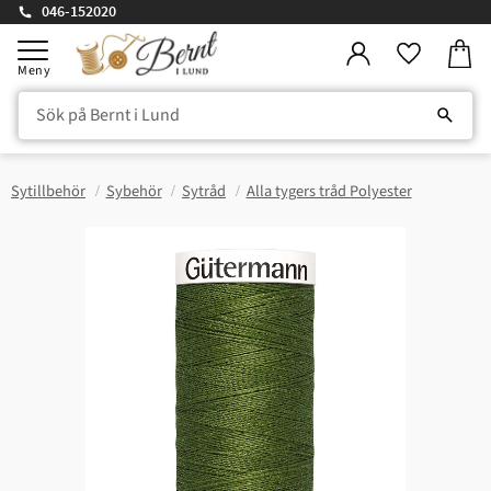
046-152020
Kundv
Meny
Favorite
Sytillbehör
Sybehör
Sytråd
Alla tygers tråd Polyester