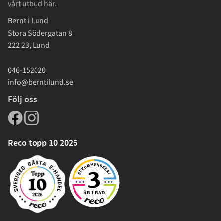
vårt utbud här.
Bernt i Lund
Stora Södergatan 8
222 23, Lund
046-152020
info@berntilund.se
Följ oss
Reco topp 10 2026