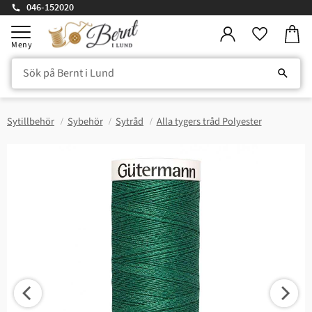
046-152020
Kundv
Meny
Favorite
Sytillbehör
Sybehör
Sytråd
Alla tygers tråd Polyester