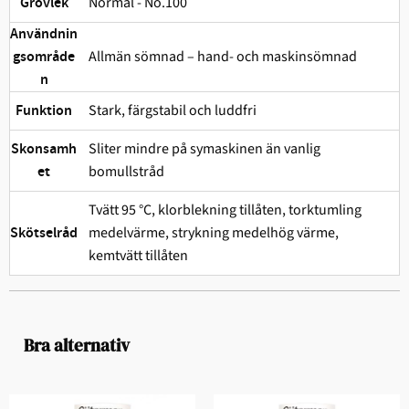
Normal - No.100
Grovlek
Användnin
Allmän sömnad – hand- och maskinsömnad
gsområde
n
Stark, färgstabil och ludd­fri
Funktion
Sliter mindre på symaskinen än vanlig
Skonsamh
bomullstråd
et
Tvätt 95 °C, klorblekning tillåten, torktumling
medelvärme, strykning medelhög värme,
Skötselråd
kemtvätt tillåten
Bra alternativ