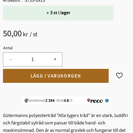
Artikelnr
5733-0915
3 st i lager
50,00
kr
/
st
Antal
-
+
Lägg til
Gütermanns polyestertråd "Alla tygers tråd" är en stark, ludd­fri
och färgstabil sytråd som passar till både hand- och
maskinsömnad. Den är av normal grovlek och fungerar till det