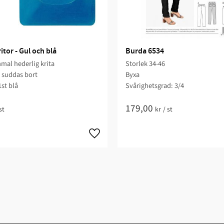
tor - Gul och blå
Burda 6534
mal hederlig krita
Storlek 34-46
r suddas bort
Byxa
1st blå
Svårighetsgrad: 3/4​
179,00
st
kr
/
st