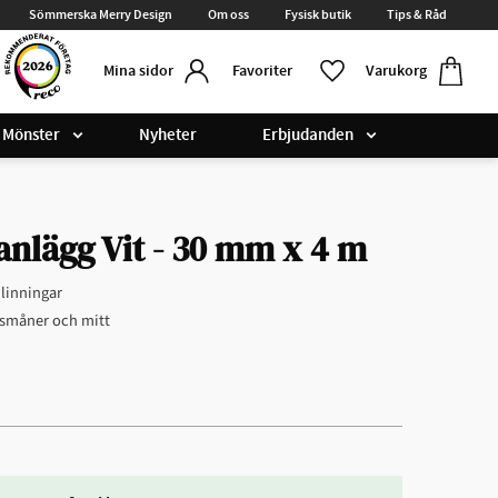
Sömmerska Merry Design
Om oss
Fysisk butik
Tips & Råd
Kundvag
Favoriter
Favoriter
Varukorg
Mina sidor
Mönster
Nyheter
Erbjudanden
anlägg Vit - 30 mm x 4 m
 linningar
msmåner och mitt