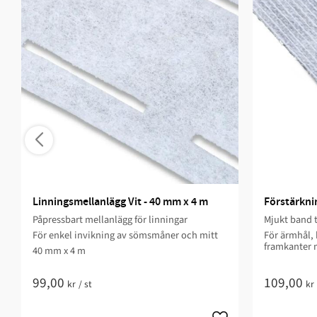
Linningsmellanlägg Vit - 40 mm x 4 m
Förstärkni
Påpressbart mellanlägg för linningar
Mjukt band t
För enkel invikning av sömsmåner och mitt
För ärmhål,
framkanter 
40 mm x 4 m​
99,00
109,00
kr
/
st
kr