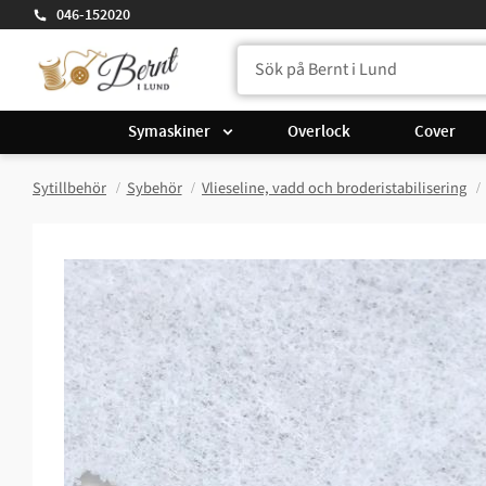
046-152020
Symaskiner
Overlock
Cover
Sytillbehör
Sybehör
Vlieseline, vadd och broderistabilisering