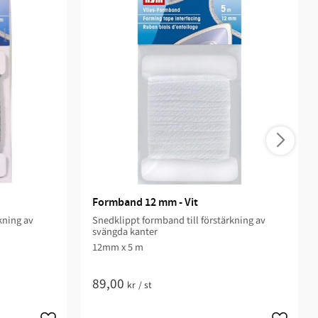
Formband 12 mm - Vit
kning av
Snedklippt formband till förstärkning av
svängda kanter ​
12mm x 5 m​
89,00
kr
/
st