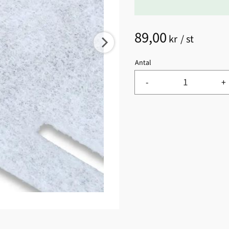
89,00
kr
/
st
Antal
-
+