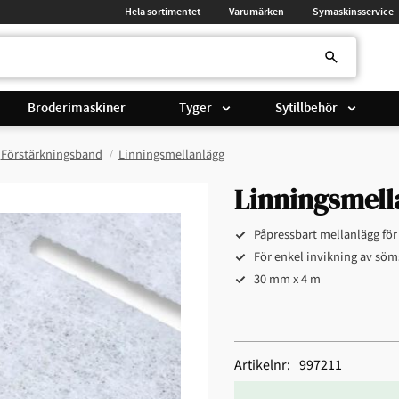
Hela sortimentet
Varumärken
Symaskinsservice
Broderimaskiner
Tyger
Sytillbehör
Förstärkningsband
Linningsmellanlägg
Linningsmell
Påpressbart mellanlägg för
För enkel invikning av sö
30 mm x 4 m
Artikelnr
997211