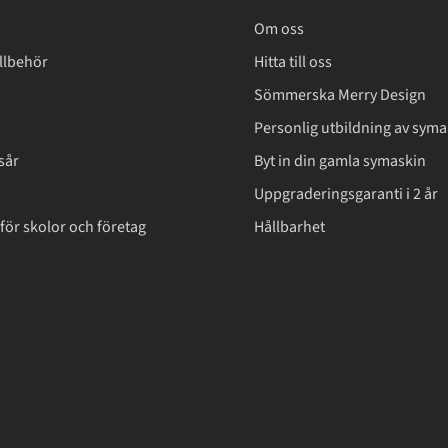
Om oss
llbehör
Hitta till oss
Sömmerska Merry Design
Personlig utbildning av syma
sår
Byt in din gamla symaskin
Uppgraderingsgaranti i 2 år
för skolor och företag
Hållbarhet