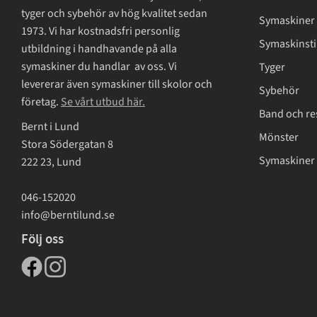
tyger och sybehör av hög kvalitet sedan
Symaskiner
1973. Vi har kostnadsfri personlig
Symaskinsti
utbildning i handhavande på alla
symaskiner du handlar av oss. Vi
Tyger
levererar även symaskiner till skolor och
Sybehör
företag.
Se vårt utbud här.
Band och re
Bernt i Lund
Mönster
Stora Södergatan 8
Symaskiner 
222 23, Lund
046-152020
info@berntilund.se
Följ oss