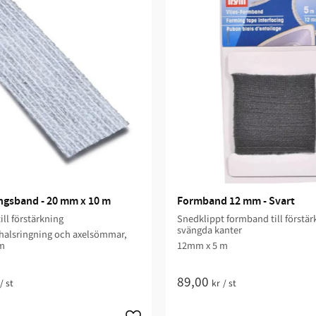
ngsband - 20 mm x 10 m
Formband 12 mm - Svart
ill förstärkning
Snedklippt formband till förstär
svängda kanter ​
 halsringning och axelsömmar,
m
12mm x 5 m​
89,00
/
st
kr
/
st