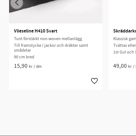
Vlieseline H410 Svart
Skräddarkri
Tunt förstärkt non-woven mellanlägg
Klassisk gam
Till framstycke i jackor och dräkter samt
Tvättas elle
smådelar
1st Gul och 
90 cm bred
15,90
49,00
kr
/
dm
kr
/