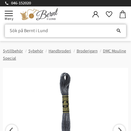
046-152020
Kundv
Meny
Favorite
Sytillbehör
Sybehör
Handbroderi
Broderigarn
DMC Mouline
Special