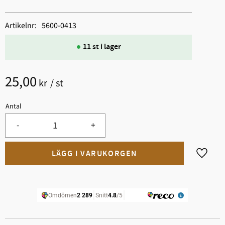
Artikelnr
5600-0413
11 st i lager
25,00
kr
/
st
Antal
-
+
Lägg til