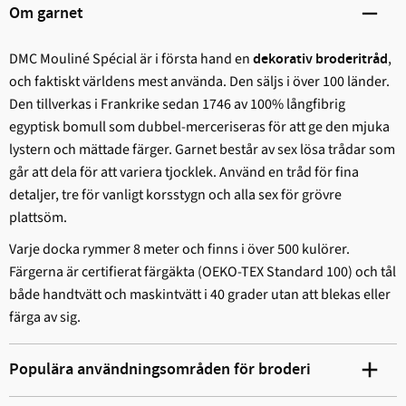
Om garnet
DMC Mouliné Spécial är i första hand en
,
dekorativ broderitråd
och faktiskt världens mest använda. Den säljs i över 100 länder.
Den tillverkas i Frankrike sedan 1746 av 100% långfibrig
egyptisk bomull som dubbel-merceriseras för att ge den mjuka
lystern och mättade färger. Garnet består av sex lösa trådar som
går att dela för att variera tjocklek. Använd en tråd för fina
detaljer, tre för vanligt korsstygn och alla sex för grövre
plattsöm.
Varje docka rymmer 8 meter och finns i över 500 kulörer.
Färgerna är certifierat färgäkta (OEKO-TEX Standard 100) och tål
både handtvätt och maskintvätt i 40 grader utan att blekas eller
färga av sig.
Populära användningsområden för broderi