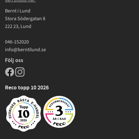
vårt utbud här.
Bernt i Lund
Stora Södergatan 8
222 23, Lund
046-152020
info@berntilund.se
Följ oss
Reco topp 10 2026