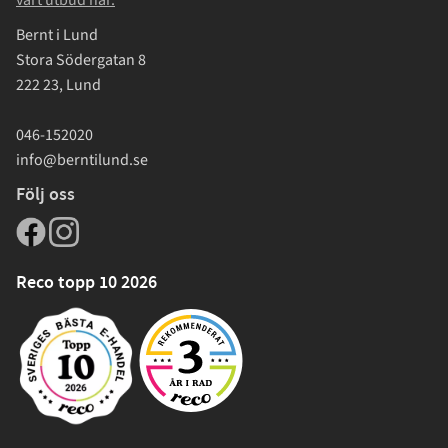
vårt utbud här.
Bernt i Lund
Stora Södergatan 8
222 23, Lund
046-152020
info@berntilund.se
Följ oss
Reco topp 10 2026