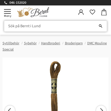
046-152020
Kundv
Meny
Favorite
Sytillbehör
Sybehör
Handbroderi
Broderigarn
DMC Mouline
Special