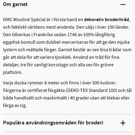
Om garnet
DMC Mouliné Spécial är i första hand en
,
dekorativ broderitråd
och faktiskt världens mest använda. Den säljs i över 100 länder.
Den tillverkas i Frankrike sedan 1746 av 100% långfibrig
egyptisk bomull som dubbel-merceriseras för att ge den mjuka
lystern och mättade färger. Garnet består av sex lösa trådar som
går att dela för att variera tjocklek. Använd en tråd för fina
detaljer, tre för vanligt korsstygn och alla sex för grövre
plattsöm.
Varje docka rymmer 8 meter och finns i över 500 kulörer.
Färgerna är certifierat färgäkta (OEKO-TEX Standard 100) och tål
både handtvätt och maskintvätt i 40 grader utan att blekas eller
färga av sig.
Populära användningsområden för broderi