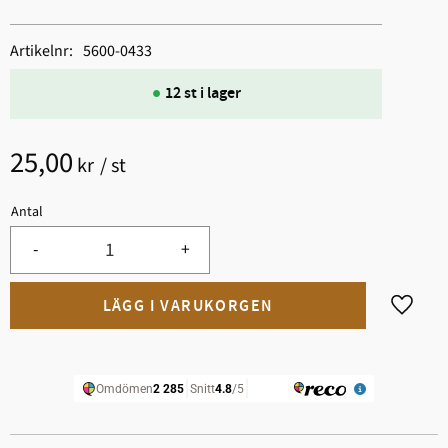
Artikelnr
5600-0433
12 st i lager
25,00
kr
/
st
Antal
-
+
Lägg til