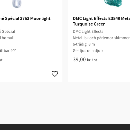
é Spécial 3753 Moonlight 
DMC Light Effects E3849 Metal
Turquoise Green
 Spécial
DMC Light Effects
d bomull
Metallisk och pärlemor-skimmer
m
6-trådig, 8 m
ättbar 40°
Ger ljus och djup
39,00
st
kr
/
st