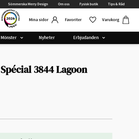
Sömmerska Merry Design
Om oss
Fysisk butik
Tips & Råd
Kundvag
Favoriter
Favoriter
Varukorg
Mina sidor
Mönster
Nyheter
Erbjudanden
Spécial 3844 Lagoon