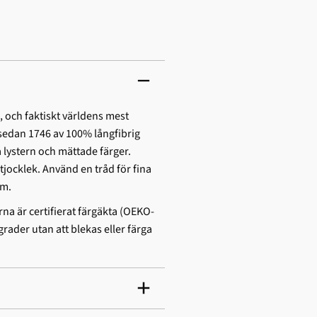
, och faktiskt världens mest
e sedan 1746 av 100% långfibrig
lystern och mättade färger.
 tjocklek. Använd en tråd för fina
öm.
na är certifierat färgäkta (OEKO-
rader utan att blekas eller färga