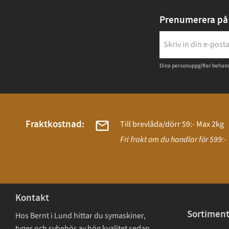
Prenumerera på 
Dina personuppgifter behand
Fraktkostnad:
Till brevlåda/dörr 59:- Max 2kg
Fri frakt om du handlar för 599:-
Kontakt
Sortimen
Hos Bernt i Lund hittar du symaskiner,
tyger och sybehör av hög kvalitet sedan