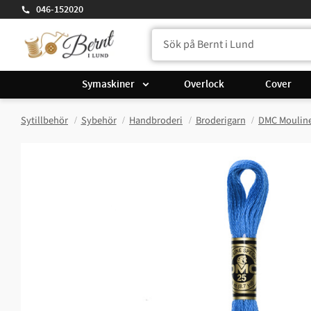
046-152020
Symaskiner
Overlock
Cover
Sytillbehör
Sybehör
Handbroderi
Broderigarn
DMC Mouline