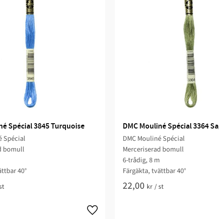
é Spécial 3845 Turquoise
DMC Mouliné Spécial 3364 S
 Spécial
DMC Mouliné Spécial
d bomull
Merceriserad bomull
m
6-trådig, 8 m
ättbar 40°
Färgäkta, tvättbar 40°
22,00
st
kr
/
st