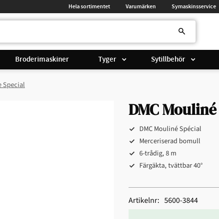
Hela sortimentet
Varumärken
Symaskinsservice
Broderimaskiner
Tyger
Sytillbehör
 Special
DMC Mouliné 
DMC Mouliné Spécial
Merceriserad bomull
6-trådig, 8 m
Färgäkta, tvättbar 40°
Artikelnr
5600-3844