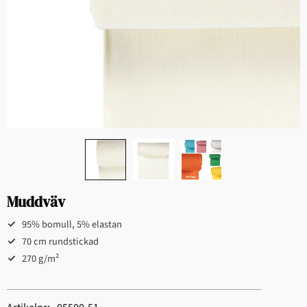
Muddväv
95% bomull, 5% elastan
70 cm rundstickad
270 g/m²