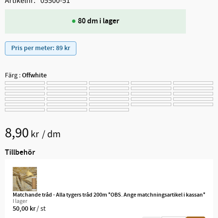
Artikelnr
05500-51
80 dm i lager
Pris per meter: 89 kr
Färg :
Offwhite
8,90
kr
/
dm
Tillbehör
Matchande tråd - Alla tygers tråd 200m *OBS. Ange matchningsartikel i kassan*
I lager
/
st
50,00
kr