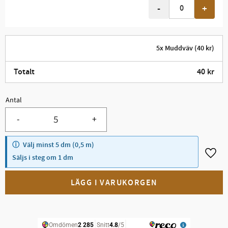
-
+
5x Muddväv (40 kr)
Totalt
40
kr
Antal
Minst 5.
-
+
Välj minst 5 dm (0,5 m)
Lägg t
Säljs i steg om 1 dm