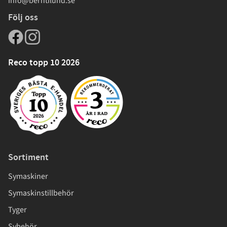
info@berntilund.se
Följ oss
Reco topp 10 2026
Sortiment
Symaskiner
Symaskinstillbehör
Tyger
Sybehör