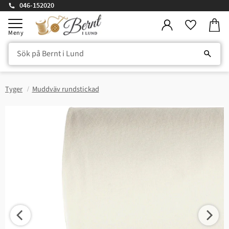
046-152020
Kundv
Meny
Favorite
Tyger
Muddväv rundstickad