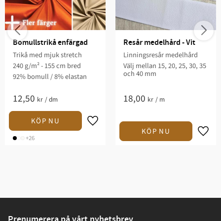
Bomullstrikå enfärgad
Resår medelhård - Vit
Trikå med mjuk stretch
Linningsresår medelhård
240 g/m² - 155 cm bred
Välj mellan 15, 20, 25, 30, 35
och 40 mm
92% bomull / 8% elastan
12,50
18,00
kr
/
dm
kr
/
m
+26
Prenumerera på vårt nyhetsbrev