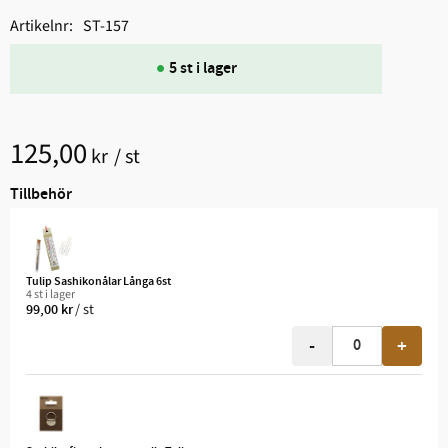
Artikelnr
ST-157
5 st i lager
125,00
kr
/
st
Tillbehör
Tulip Sashikonålar Långa 6st
4 st i lager
/
st
99,00
kr
-
+