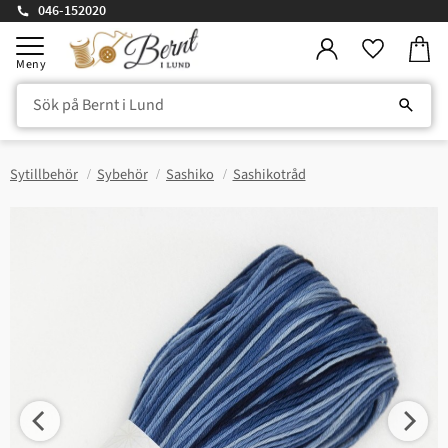
046-152020
Kundv
Meny
Favorite
Sytillbehör
Sybehör
Sashiko
Sashikotråd