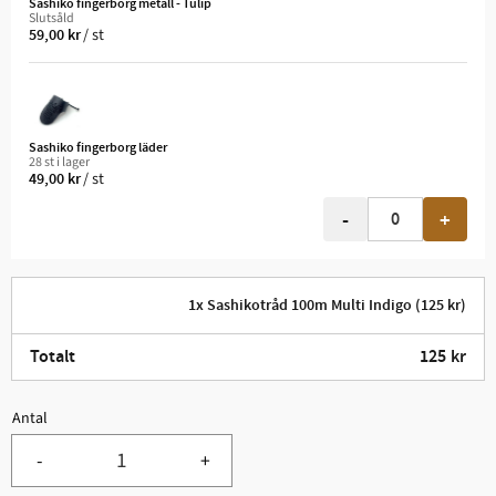
Sashiko fingerborg metall - Tulip
Slutsåld
/
st
59,00
kr
Sashiko fingerborg läder
28 st i lager
/
st
49,00
kr
-
+
1x Sashikotråd 100m Multi Indigo (125 kr)
Totalt
125
kr
Antal
-
+