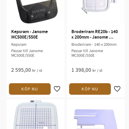
Kepsram - Janome 
Broderiram RE20b - 140 
MC500E/550E
x 200mm - Janome 
MC500E/550E
Kepsram
Broderiram - 140 x 200mm
Passar till Janome
Passar till Janome
MC500E/550E
MC500E/550E
2 595,00
1 398,00
kr
/
st
kr
/
st