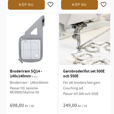
Broderiram SQ14 - 
Garnbroderifot set 500E 
140x140mm - 
och 550E
MC9900/Skyline S9
Broderiram - 140x140mm
För att brodera fast garn
Passar till Janome
Couching set
MC9900/Skyline S9
Passar till 500 och 550E
698,00
249,00
kr
/
st
kr
/
st