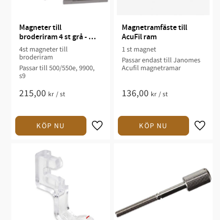
Magneter till 
Magnetramfäste till 
broderiram 4 st grå - 
AcuFil ram
Passar till 500/550e, 
4st magneter till
1 st magnet
9900, s9
broderiram
Passar endast till Janomes
Passar till 500/550e, 9900,
Acufil magnetramar
s9
215,00
136,00
kr
/
st
kr
/
st