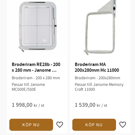
Broderiram RE28b - 200 
Broderiram MA 
x 280 mm - Janome 
200x280mm Mc 11000
MC500E/550E
Broderiram - 200 x 280 mm
Broderiram - 200x280mm
Passar till Janome
Passar till Janome Memory
MC500E/550E
Craft 11000
1 998,00
1 539,00
kr
/
st
kr
/
st