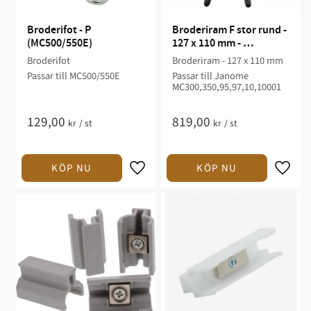
Broderifot - P 
Broderiram F stor rund - 
(MC500/550E)
127 x 110 mm - 
MC300,350,95,97,10,1000
Broderifot
Broderiram - 127 x 110 mm
1
Passar till MC500/550E
Passar till Janome
MC300,350,95,97,10,10001
129,00
819,00
kr
/
st
kr
/
st