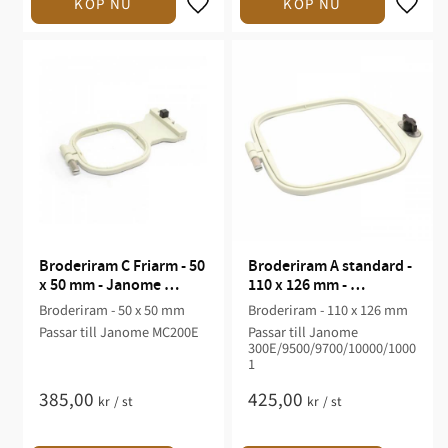
Broderiram C Friarm - 50 
Broderiram A standard - 
x 50 mm - Janome 
110 x 126 mm - 
MC200E
300E/9500/9700/10000/1
Broderiram - 50 x 50 mm
Broderiram - 110 x 126 mm
0001
Passar till Janome MC200E
Passar till Janome
300E/9500/9700/10000/1000
1
385,00
425,00
kr
/
st
kr
/
st