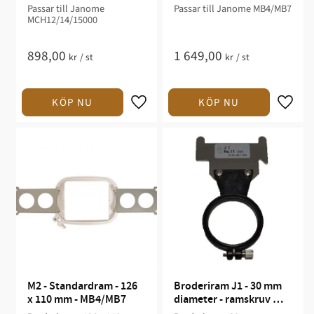
Passar till Janome
Passar till Janome MB4/MB7
MCH12/14/15000
898,00
1 649,00
kr
/
st
kr
/
st
M2 - Standardram - 126 
Broderiram J1 - 30 mm 
x 110 mm - MB4/MB7
diameter - ramskruv 
center - MB4/MB7