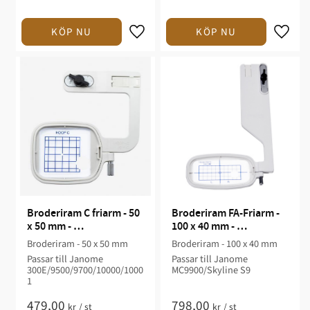
Broderiram C friarm - 50 
Broderiram FA-Friarm - 
x 50 mm - 
100 x 40 mm - 
300E/9500/9700/10000/1
MC9900/Skyline S9
Broderiram - 50 x 50 mm
Broderiram - 100 x 40 mm
0001
Passar till Janome
Passar till Janome
300E/9500/9700/10000/1000
MC9900/Skyline S9
1
479,00
798,00
kr
/
st
kr
/
st