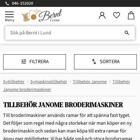
046-152020
Kundv
Meny
Favorite
FILTRERA
SORTERA
Sytillbehör
Symaskinstillbehör
Tillbehör Janome
Tillbehör
Janome broderimaskiner
TILLBEHÖR JANOME BRODERIMASKINER
Till broderimaskiner används ramar för att spänna fast tyget.
Det följer som regel med några storlekar när man köper en ny
broderimaskin och sedan kan man köpa till extra ramar för
ännu mer möjligheter. Vi har både små och stora brodyrramar