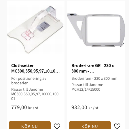
Clothsetter - 
Broderiram GR - 230 x 
MC300,350,95,97,10,1000
300 mm - 
1
MCH12/14/15000
För positionering av
Broderiram - 230 x 300 mm
broderier
Passar till Janome
Passar till Janome
MCH12/14/15000
MC300,350,95,97,10000,100
01
779,00
932,00
kr
/
st
kr
/
st