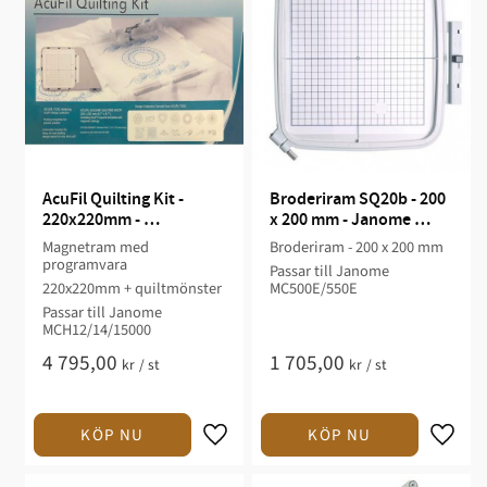
AcuFil Quilting Kit - 
Broderiram SQ20b - 200 
220x220mm - 
x 200 mm - Janome 
MCH12/14/15000
MC500E/550E
Magnetram med
Broderiram - 200 x 200 mm
programvara
Passar till Janome
220x220mm + quiltmönster
MC500E/550E
Passar till Janome
MCH12/14/15000
4 795,00
1 705,00
kr
/
st
kr
/
st