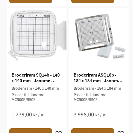
Broderiram SQ14b - 140 
Broderiram ASQ18b - 
x 140 mm - Janome 
184 x 184 mm - Janome 
MC500E/550E
MC500E/550E
Broderiram - 140 x 140 mm
Broderiram - 184 x 184 mm
Passar till Janome
Passar till Janome
MC500E/550E
MC500E/550E
1 239,00
3 998,00
kr
/
st
kr
/
st