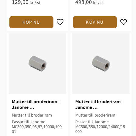
129,00
498,00
kr
/
st
kr
/
st
Mutter till broderiram - 
Mutter till broderiram - 
Janome 
Janome 
MC300/350/9500/9700/1
MC500/550/12000/14000
Mutter till broderiram
Mutter till broderiram
0000/10001
/15000
Passar till Janome
Passar till Janome
MC300,350,95,97,10000,100
MC500/550/12000/14000/15
01
000