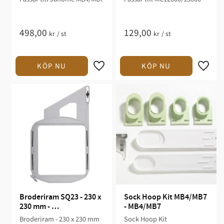
498,00
129,00
kr
/
st
kr
/
st
Broderiram SQ23 - 230 x 
Sock Hoop Kit MB4/MB7 
230 mm - 
- MB4/MB7
MCH12/14/15000
Broderiram - 230 x 230 mm
Sock Hoop Kit