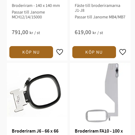
MCH12/14/15000
MB4/MB7
Broderiram - 140 x 140 mm
Fäste till broderiramarna
J1-J8
Passar till Janome
MCH12/14/15000
Passar till Janome MB4/MB7
791,00
619,00
kr
/
st
kr
/
st
Broderiram J6 - 66 x 66 
Broderiram FA10 - 100 x 