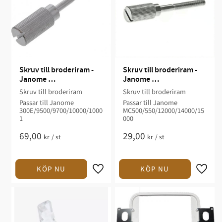
Skruv till broderiram - 
Skruv till broderiram - 
Janome 
Janome 
MC300/350/9500/9700/1
MC500/550/12000/14000
Skruv till broderiram
Skruv till broderiram
0000/10001
/15000
Passar till Janome
Passar till Janome
300E/9500/9700/10000/1000
MC500/550/12000/14000/15
1
000
69,00
29,00
kr
/
st
kr
/
st