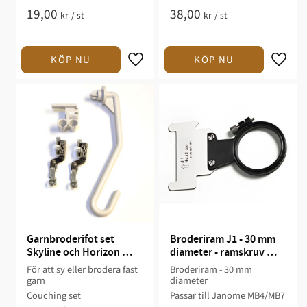
19,00
38,00
kr
/
st
kr
/
st
Garnbroderifot set 
Broderiram J1 - 30 mm 
Skyline och Horizon 
diameter - ramskruv 
12000,14000,15000
höger - MB4/MB7
För att sy eller brodera fast
Broderiram - 30 mm
garn
diameter
Couching set
Passar till Janome MB4/MB7