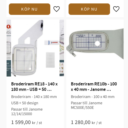
Broderiram RE18 - 140 x 
Broderiram RE10b - 100 
180 mm - USB + 50 
x 40 mm - Janome 
design - 12/14/15000
MC500E/550E
Broderiram - 140 x 180 mm
Broderiram - 100 x 40 mm
USB + 50 design
Passar till Janome
MC500E/550E
Passar till Janome
12/14/15000
1 599,00
1 280,00
kr
/
st
kr
/
st