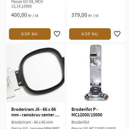
Passar till S9, MCH
12,14,15000
400,00
379,00
kr
/
st
kr
/
st
Broderiram J6 - 66 x 66 
Broderifot P - 
mm - ramskruv center - 
MC12000/15000
MB4/MB7
Broderiram - 66 x 66 mm
Broderifot
Passar till Janome MB4/MB7
Passar till MC12000/15000