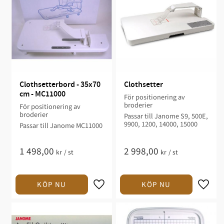
Clothsetterbord - 35x70 
Clothsetter
cm - MC11000
För positionering av
broderier
För positionering av
broderier
Passar till Janome S9, 500E,
9900, 1200, 14000, 15000
Passar till Janome MC11000
1 498,00
2 998,00
kr
/
st
kr
/
st