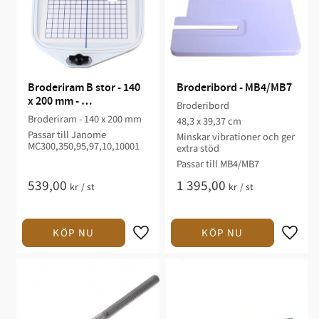
Broderiram B stor - 140 
Broderibord - MB4/MB7
x 200 mm - 
Broderibord
MC300,350,95,97,10,1000
Broderiram - 140 x 200 mm
48,3 x 39,37 cm
1
Passar till Janome
Minskar vibrationer och ger
MC300,350,95,97,10,10001
extra stöd
Passar till MB4/MB7
539,00
1 395,00
kr
/
st
kr
/
st