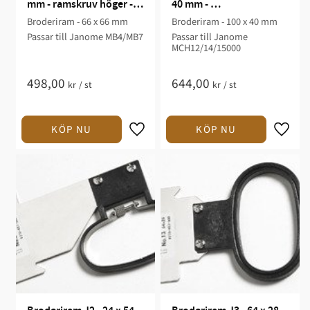
mm - ramskruv höger - 
40 mm - 
MB4/MB7
MCH12/14/15000
Broderiram - 66 x 66 mm
Broderiram - 100 x 40 mm
Passar till Janome MB4/MB7
Passar till Janome
MCH12/14/15000
498,00
644,00
kr
/
st
kr
/
st