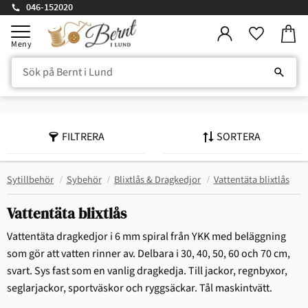
046-152020
Kundv
Meny
Favorite
FILTRERA
SORTERA
Sytillbehör
Sybehör
Blixtlås & Dragkedjor
Vattentäta blixtlås
Vattentäta blixtlås
Vattentäta dragkedjor i 6 mm spiral från YKK med beläggning
som gör att vatten rinner av. Delbara i 30, 40, 50, 60 och 70 cm,
svart. Sys fast som en vanlig dragkedja. Till jackor, regnbyxor,
seglarjackor, sportväskor och ryggsäckar. Tål maskintvätt.