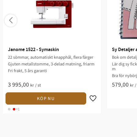
Janome 1522 - Symaskin
Sy Detaljer
22 sömmar, automatiskt knapphål, flera färger
Bok om deta
Gjuten metallstomme, 3-delad matning, friarm
Lär dig sy fic
m
Fri frakt, 5 års garanti
Bra för nybör
3 995,00
579,00
kr
/
st
kr
+1