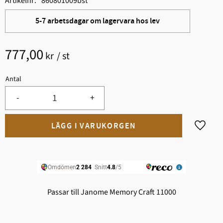
Artikelnr
860801009bst
5-7 arbetsdagar om lagervara hos lev
777,00
kr
/
st
Antal
-
+
Lägg til
Passar till Janome Memory Craft 11000