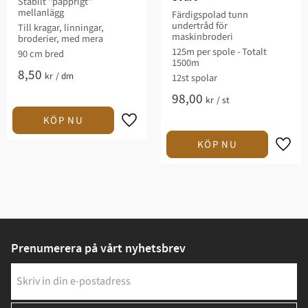
Stabilt "papprigt"
mellanlägg
Färdigspolad tunn
undertråd för
Till kragar, linningar,
maskinbroderi
broderier, med mera ​
125m per spole - Totalt
90 cm bred​
1500m
8,50
kr
/
dm
12st spolar
98,00
kr
/
st
Prenumerera på vårt nyhetsbrev