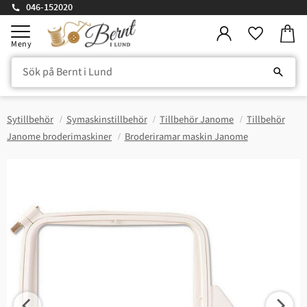
046-152020
Kundv
Meny
Favorite
Sytillbehör
Symaskinstillbehör
Tillbehör Janome
Tillbehör
Janome broderimaskiner
Broderiramar maskin Janome