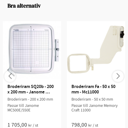
Bra alternativ
Broderiram SQ20b - 200 
Broderiram Fa - 50 x 50 
x 200 mm - Janome 
mm - Mc11000
MC500E/550E
Broderiram - 200 x 200 mm
Broderiram - 50 x 50 mm
Passar till Janome
Passar till Janome Memory
MC500E/550E
Craft 11000
1 705,00
798,00
kr
/
st
kr
/
st