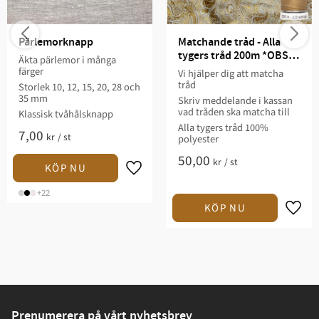
Pärlemorknapp
Matchande tråd - Alla 
tygers tråd 200m *OBS. 
Äkta pärlemor i många
Ange matchningsartikel i 
färger
Vi hjälper dig att matcha
kassan*
tråd
Storlek 10, 12, 15, 20, 28 och
35 mm
Skriv meddelande i kassan
vad tråden ska matcha till
Klassisk tvåhålsknapp
Alla tygers tråd 100%
7,00
kr
/
st
polyester
50,00
kr
/
st
+22
Prenumerera på vårt nyhetsbrev