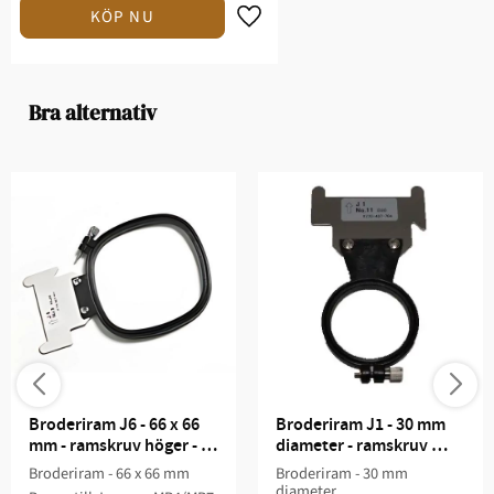
Lägg till i favoriter
Bra alternativ
Broderiram J6 - 66 x 66 
Broderiram J1 - 30 mm 
mm - ramskruv höger - 
diameter - ramskruv 
MB4/MB7
center - MB4/MB7
Broderiram - 66 x 66 mm
Broderiram - 30 mm
diameter