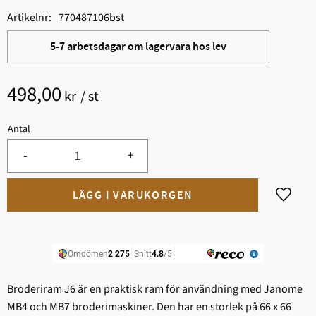
Artikelnr
770487106bst
5-7 arbetsdagar om lagervara hos lev
498,00
kr
/
st
Antal
-
+
Lägg til
Broderiram J6 är en praktisk ram för användning med Janome
MB4 och MB7 broderimaskiner. Den har en storlek på 66 x 66