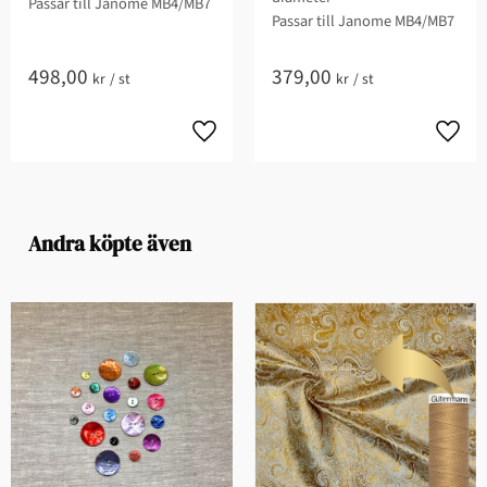
Passar till Janome MB4/MB7
Passar till Janome MB4/MB7
498,00
379,00
kr
/
st
kr
/
st
Andra köpte även