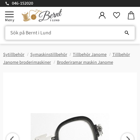
046-152020
Kundv
Meny
Favorite
Sytillbehör
Symaskinstillbehör
Tillbehör Janome
Tillbehör
Janome broderimaskiner
Broderiramar maskin Janome